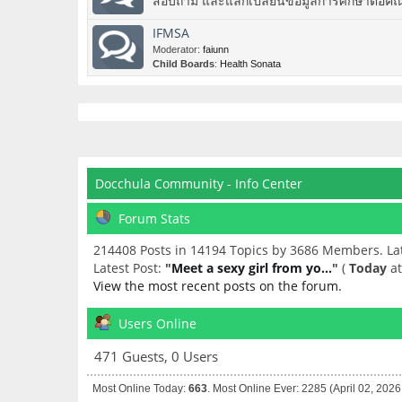
สอบถาม และแลกเปลี่ยนข้อมูลการศึกษาต่อคณะแพ
IFMSA
Moderator:
faiunn
Child Boards
:
Health Sonata
Docchula Community - Info Center
Forum Stats
214408 Posts in 14194 Topics by 3686 Members. L
Latest Post:
"
Meet a sexy girl from yo...
"
(
Today
at
View the most recent posts on the forum.
Users Online
471 Guests, 0 Users
Most Online Today:
663
. Most Online Ever: 2285 (April 02, 202