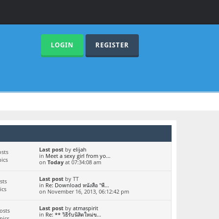
LOGIN
REGISTER
Last post
by
elijah
sts
in
Meet a sexy girl from yo...
ics
on
Today
at 07:34:08 am
Last post
by TT
sts
in
Re: Download หนังสือ "พี...
ics
on November 16, 2013, 06:12:42 pm
Last post
by
atmaspirit
osts
in
Re: ** วิธีรับนิสิตใหม่ข...
pics