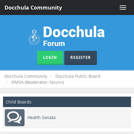
Docchula Community
Toggle
naviga
LOGIN
REGISTER
Docchula Community
Docchula Public Board
IFMSA
(Moderator:
faiunn
)
Child Boards
Health Sonata