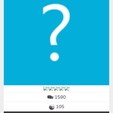
1590
105