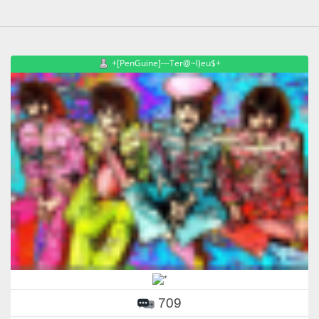
+[PenGuine]---Ter@~l)eu$+
709