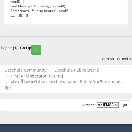
won!!!!!!!!
God bless you for being yourself@
Sometimes life is so beautiful yeah!
..........!!!!!!!!!!
Pages: [
1
]
Go Up
+
« previous
next »
Docchula Community
Docchula Public Board
IFMSA
(Moderator:
faiunn
)
ด่วน มีีโควตาไป research exchange ที่ Italy ในเดือนเมษายน
นี
Jump to: