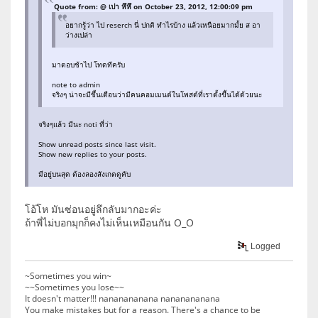
Quote from: @ เปา หึหึ on October 23, 2012, 12:00:09 pm
อยากรู้ว่า ไป reserch นี่ ปกติ ทำไรบ้าง แล้วเหนือยมากมั้ย ส อา
ว่างเปล่า
มาตอบช้าไป โทดทีครับ
note to admin
จริงๆ น่าจะมีขึ้นเตือนว่ามีคนคอมเมนต์ในโพสต์ที่เราตั้งขึ้นได้ด้วยนะ
จริงๆแล้ว มีนะ noti ที่ว่า
Show unread posts since last visit.
Show new replies to your posts.
มีอยู่บนสุด ต้องลองสังเกตดูคับ
โอ้โห มันซ่อนอยู่ลึกลับมากอะค่ะ
ถ้าพี่ไม่บอกมุกก็คงไม่เห็นเหมือนกัน O_O
Logged
~Sometimes you win~
~~Sometimes you lose~~
It doesn't matter!!! nananananana nananananana
You make mistakes but for a reason. There's a chance to be