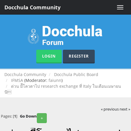
Docchula Community
Toggle
naviga
LOGIN
REGISTER
Docchula Community
Docchula Public Board
IFMSA
(Moderator:
faiunn
)
ด่วน มีีโควตาไป research exchange ที่ Italy ในเดือนเมษายน
นี
« previous
next »
Pages: [
1
]
Go Down
+