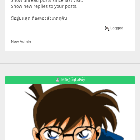
Show unread posts since last visit.
Show new replies to your posts.
มีอยู่บนสุด ต้องลองสังเกตดูคับ
Logged
New Admin
Mбrğɑ͠ɳLəFɑ͠y