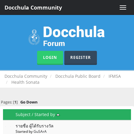
Docchula Community
Toggle
naviga
LOGIN
REGISTER
Docchula Community
Docchula Public Board
IFMSA
Health Sonata
Pages: [
1
]
Go Down
Subject
/
Started by
รายชื่อ ผู้ได้รับรางวัล
Started by
GuSArA