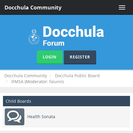
Docchula Community
Toggle
naviga
LOGIN
REGISTER
Docchula Community
Docchula Public Board
IFMSA
(Moderator:
faiunn
)
Child Boards
Health Sonata