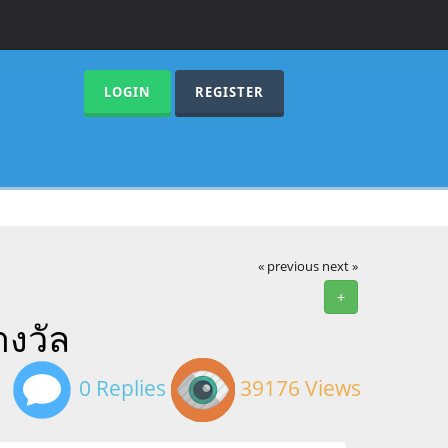
LOGIN
REGISTER
« previous
next »
+
งวัล
0 Replies
39176 Views