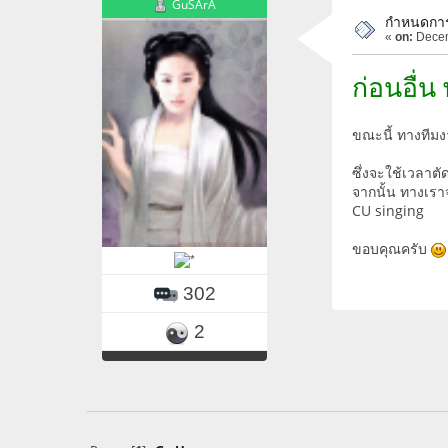
GuSArA
กำหนดการ
«
on:
Decem
ก่อนอื่
ขณะนี้ ทางทีม
ซึ่งจะใช้เวลาตั
จากนั้น ทางเรา
CU singing
ขอบคุณครับ
302
2