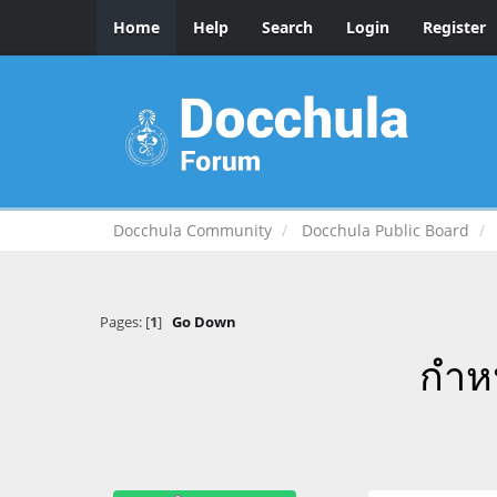
Home
Help
Search
Login
Register
Docchula Community
Docchula Public Board
Pages: [
1
]
Go Down
กำห