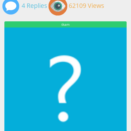
4 Replies
62109 Views
tkam