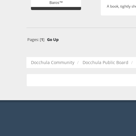
Baros™
A book, tightly sh
Pages: [
1
]
Go Up
Docchula Community
Docchula Public Board