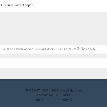
ut, is but a block of paper.
แนะนำการศึกษาต่อคณะแพทย์จุฬาฯ
สมัครODODไม่ได้ทำไงดี
SMF 2.0.17
|
SMF © 2019
,
Simple Machines
Theme by
SMF Tricks
Docchula Community ©