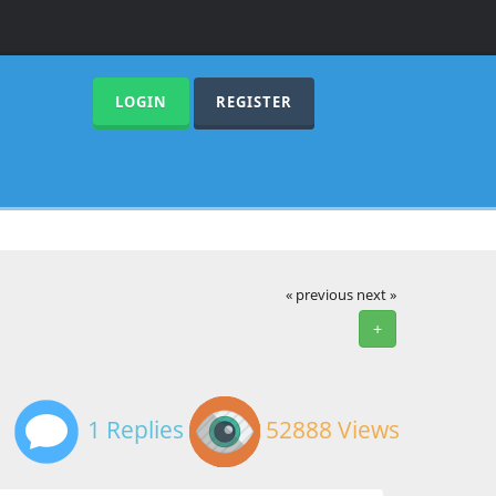
LOGIN
REGISTER
« previous
next »
+
1 Replies
52888 Views