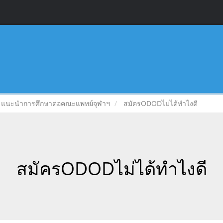
แนะนำการศึกษาต่อคณะแพทย์จุฬาฯ
สมัครODODไม่ได้ทำไงดี
สมัครODODไม่ได้ทำไงดี