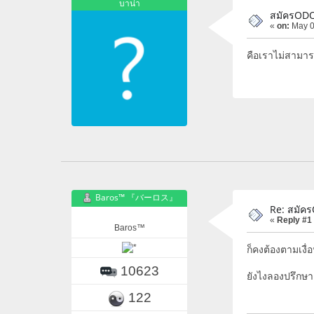
บาน่า
สมัครODO
«
on:
May 0
คือเราไม่สามา
Baros™ 『バーロス』
Re: สมัคร
«
Reply #1
Baros™
ก็คงต้องตามเงื่
10623
ยังไงลองปรึกษาเ
122