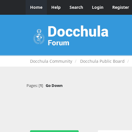
Home
Help
Search
Login
Register
Docchula Community
Docchula Public Board
Pages: [
1
]
Go Down