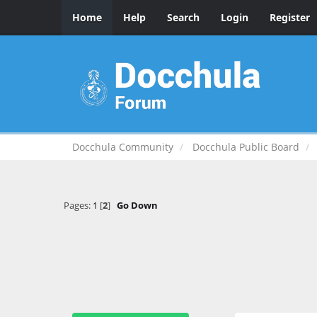
Home
Help
Search
Login
Register
Docchula Community
Docchula Public Board
Pages:
1
[
2
]
Go Down