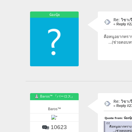
น้องนุ้ย
Re: วิชา
«
Reply #2
คือหนูอยากทราบ
...(ช่วยตอบหน
Baros™ 『バーロス』
Re: วิชา
«
Reply #2
Baros™
Quote from: น้องน้
10623
คือหนูอยากทราบว่
...(ช่วยตอบหน่อ