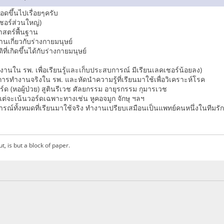
อดขึ้นไปเรื่อยๆครับ
ชอร์ส่วนใหญ่)
าสตร์พื้นฐาน
ฐานเกี่ยวกับร่างกายมนุษย์
ที่เกิดขึ้นได้กับร่างกายมนุษย์
ำงานใน รพ. เพื่อเรียนรู้และเก็บประสบการณ์ มีเรียนเลคเชอร์น้อยลง)
พการทำงานจริงใน รพ. และหัดนำความรู้ที่เรียนมาใช้เพื่อวิเคราะห์โรค
ด (หอผู้ป่วย) สูตินรีเวช ศัลยกรรม อายุรกรรม กุมารเวช
 แต่จะเน้นวอร์ดเฉพาะทางเช่น หูคอจมูก จักษุ ฯลฯ
รณ์ทั้งหมดที่เรียนมาใช้จริง ทำงานเปรียบเสมือนเป็นแพทย์คนหนึ่งในทีมรั
ut, is but a block of paper.