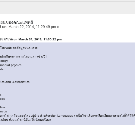
เรียนของคณะแพทย์
8 on:
March 22, 2014, 11:29:49 pm »
สุขาภิบาล on March 31, 2013, 11:30:22 pm
์โรมาเนีย ขอข้อมูลหน่อยครัย
่โรมันเนียจะต่างจากไทยเฉพาะช่วงปี1
ology
 medial physics
ular
ics and Biostatistics
e
cs
aqes
line
quaqe
 มีบางวิชาเหมือนของไทยอยู่บ้าง ส่วนForeign Lanquaqes จะเป็นวิชาเลือกจะเลือกเรียนภาษาอะไรก็ได้
เรียน ทั้งสองวิชานี้มีแค่ปีหนึ่งและปีสอง