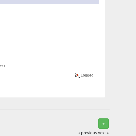
กษา
Logged
+
« previous
next »