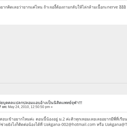
่อยากคิดเลยว่ายากแค่ไหน ถ้าเจองี้ต้องถามกลับให้ไล่กล้ามเนื้อกะnerve อิอิอิ
ภัยบุคคลแปลกปลอมแอบอ้างเป็นนิสิตแพทย์จุฬา!!!
7 on:
May 24, 2010, 12:50:50 pm »
์สอบเข้าอยากไหมค่ะ ตอนนี้น้องอยู่ ม.2 ค่ะติวทุกเทอมเลยเลยอยากมีพี่ที
ีช่วยยังไงก็ติดต่อน้องได้ที่ Uakgana-002@hotmail.com หรือ Uakgana@