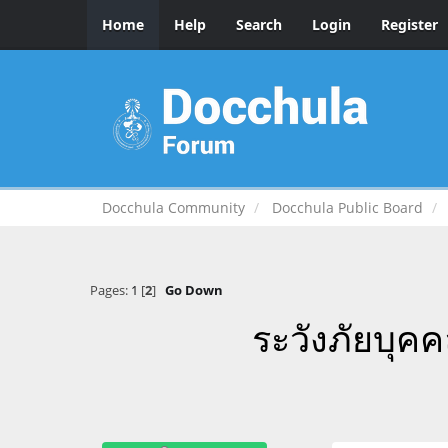
Home
Help
Search
Login
Register
Docchula Community
Docchula Public Board
Pages:
1
[
2
]
Go Down
ระวังภัยบุค