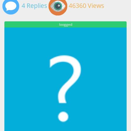
4 Replies
46360 Views
loogged