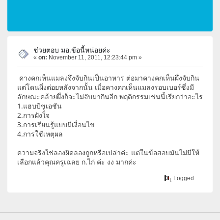
ช่วยตอบ มอ.ข้อนี้หน่อยค่ะ
«
on:
November 11, 2011, 12:23:44 pm »
คางคกเห็นแมลงจึงจับกินเป็นอาหาร ต่อมาคางคกเห็นผึ่งจับกิน
แต่โดนผึ่งต่อยหลังจากนั้น เมื่อคางคกเห็นแมลงรอบเบอร์ซึ่งมี
ลักษณะคล้ายผึ่งก็จะไม่จับมากินอีก พฤติกรรมเช่นนี้เรียกว่าอะไร
1.แฮบบิชูเอชัน
2.การฝังใจ
3.การเรียนรู้แบบมีเงื่อนไข
4.การใช้เหตุผล
ความจริงใช่ลองผิดลองถูกหรือเปล่าค่ะ แต่ในข้อสอบมันไม่มีให้
เลือกแล้วคุณครูเฉลย ก.ไก่ ค่ะ งง มากค่ะ
Logged