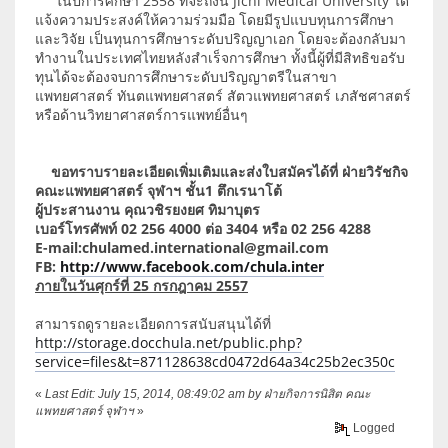
ในปีการศึกษา 2558 ที่จะถึงนี้ Jichi Medical University ได้
แจ้งความประสงค์ให้ความร่วมมือ โดยมีรูปแบบทุนการศึกษา
และวิจัย เป็นทุนการศึกษาระดับปริญญาเอก โดยจะต้องกลับมา
ทำงานในประเทศไทยหลังสำเร็จการศึกษา ทั้งนี้ผู้ที่มีสิทธิขอรับ
ทุนได้จะต้องจบการศึกษาระดับปริญญาตรีในสาขา
แพทยศาสตร์ ทันตแพทยศาสตร์ สัตวแพทยศาสตร์ เภสัชศาสตร์
หรือด้านวิทยาศาสตร์การแพทย์อื่นๆ
ขอทราบรายละเอียดเพิ่มเติมและส่งใบสมัครได้ที่ ฝ่ายวิรัชกิจ
คณะแพทยศาสตร์ จุฬาฯ ชั้น1 ตึกเรนาโต้
ผู้ประสานงาน คุณวชิรยงยศ ทิมาบุตร
เบอร์โทรศัพท์ 02 256 4000 ต่อ 3404 หรือ 02 256 4288
E-mail:chulamed.international@gmail.com
FB:
http://www.facebook.com/chula.inter
ภายในวันศุกร์ที่ 25 กรกฎาคม 2557
สามารถดูรายละเอียดการสนับสนุนได้ที่
http://storage.docchula.net/public.php?
service=files&t=871128638cd0472d64a34c25b2ec350c
«
Last Edit: July 15, 2014, 08:49:02 am by ฝ่ายกิจการนิสิต คณะ
แพทยศาสตร์ จุฬาฯ
»
Logged