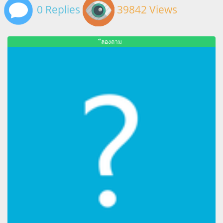
0 Replies
39842 Views
ืลองถาม