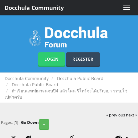
Docchula Community
Toggle
naviga
LOGIN
REGISTER
Docchula Community
Docchula Public Board
Docchula Public Board
ถ้าเรียนแพทย์มาจนจบปี4 แล้วโดน รีไทร์จะได้ปริญญา วทบ.ใช่
เปล่าครับ
« previous
next »
Pages: [
1
]
Go Down
+