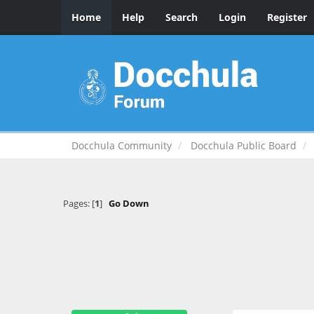
Home
Help
Search
Login
Register
Docchula Community
Docchula Public Board
Pages: [
1
]
Go Down