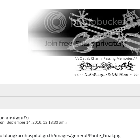
\ \ Oath's Charm, Passing Memories / /
<< ~ OathKeeper & ObliVion ~ >>
บถามหน่อยครับ
 on:
September 14, 2016, 12:18:33 am »
ulalongkornhospital.go.th/images/general/Pante_Final.jpg