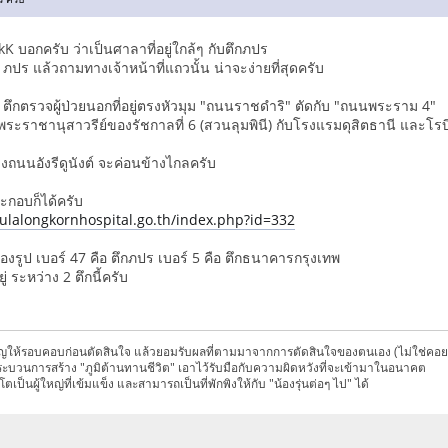
KkK บอกครับ ว่าเป็นศาลาที่อยู่ใกล้ๆ กับตึกภปร
ภปร แล้วถามทางเจ้าหน้าที่แถวนั้น น่าจะง่ายที่สุดครับ
อ ตึกตรวจผู้ป่วยนอกที่อยู่ตรงหัวมุม "ถนนราชดำริ" ตัดกับ "ถนนพระราม 4"
ับพระราชานุสาวรีย์ของรัชกาลที่ 6 (สวนลุมพินี) กับโรงแรมดุสิตธานี และโรบิ
งถนนอังรีดูนังต์ จะค่อนข้างไกลครับ
ระกอบก็ได้ครับ
ulalongkornhospital.go.th/index.php?id=332
ของรูป เบอร์ 47 คือ ตึกภปร เบอร์ 5 คือ ตึกธนาคารกรุงเทพ
่ ระหว่าง 2 ตึกนี้ครับ
ญให้รอบคอบก่อนตัดสินใจ แล้วยอมรับผลที่ตามมาจากการตัดสินใจของตนเอง (ไม่ใช่คอ
ระบวนการสร้าง "ภูมิต้านทานชีวิต" เอาไว้รับมือกับความผิดหวังที่จะเข้ามาในอนาคต
ิบโตเป็นผู้ใหญ่ที่เข้มแข็ง และสามารถเป็นที่พักพิงให้กับ "น้องรุ่นต่อๆ ไป" ได้