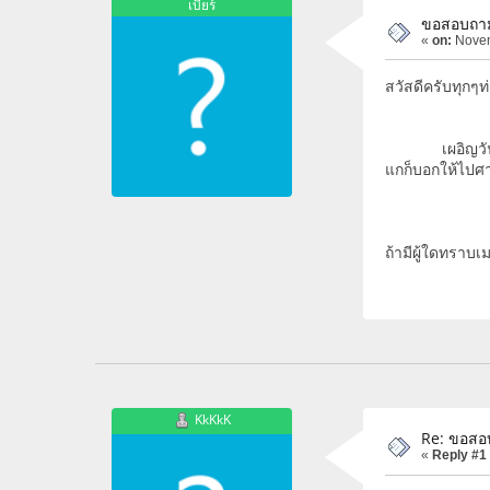
เบียร์
ขอสอบถาม
«
on:
Novem
สวัสดีครับทุกๆ
เผอิญวันนี้พอ
แกก็บอกให้ไปศา
ถ้ามีผู้ใดทราบ
KkKkK
Re: ขอสอ
«
Reply #1