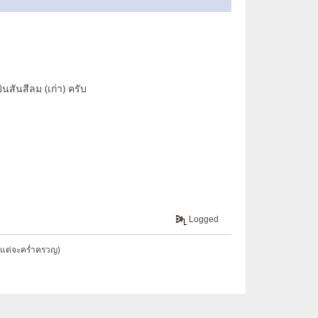
นสันสีลม (เก่า) ครับ
Logged
ยแต่จะคร่ำครวญ)