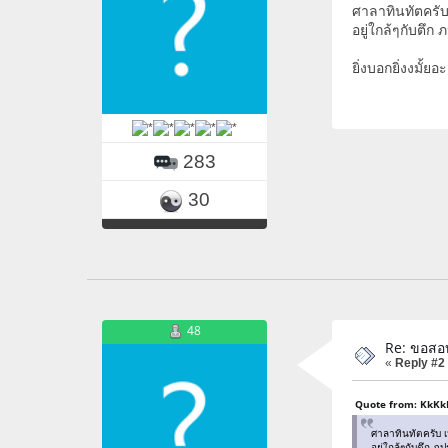
ศาลาทินทัตครั
อยู่ใกล้ๆกับตึก 
ยิ่งบอกยิ่งงมั้ยอ
283
30
48
Re: ขอสอ
«
Reply #2
Quote from: KkKk
ศาลาทินทัตครับ 
อยู่ใกล้ๆกับตึก ภป