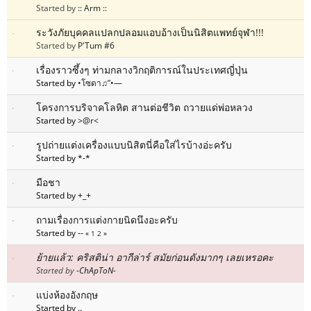
Started by
:: Arm ::
ระวังภัยบุคคลแปลกปลอมแอบอ้างเป็นนิสิตแพทย์จุฬา!!!
Started by
P'Tum #6
เรื่องราวซึ้งๆ ท่ามกลางวิกฤติการณ์ในประเทศญี่ปุ่น
Started by
•โซดา♫”•—
โครงการบริจาคโลหิต สานต่อชีวิต ถวายแด่พ่อหลวง
Started by
>@r<
รูปถ่ายแต่งเครื่องแบบนิสิตนี่คือใส่ไรบ้างอ่ะครับ
Started by *-*
มือชา
Started by +_+
ถามเรื่องการแต่งกายนิดนึงอะครับ
Started by --
«
1
2
»
ย้ายแล้ว: คริสติน่า อากีล่าร์ สมัยก่อนดังมากๆ เลยเหรอคะ
Started by
-ChApToN-
แบ่งห้องอังกฤษ
Started by ..