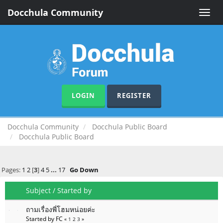
Docchula Community
Toggle
naviga
LOGIN
REGISTER
Docchula Community
Docchula Public Board
Docchula Public Board
Pages:
1
2
[
3
]
4
5
...
17
Go Down
Subject
/
Started by
ถามเรื่องพี่โฮมหน่อยค่ะ
Started by FC
«
1
2
3
»