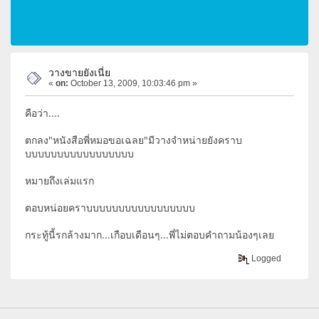
วางขายยังเนี่ย
«
on:
October 13, 2009, 10:03:46 pm »
คือว่า....
ตกลง"หนังสือพี่หมอขอเฉลย"มีวางจำหน่ายยังคราบ
บบบบบบบบบบบบบบบบบ
หมายถึงเล่มแรก
ตอบหน่อยคราบบบบบบบบบบบบบบบบบ
กระทู้นี้รกล้างมาก...เกือบเดือนๆ...พี่ไม่ตอบคำถามน้องๆเลย
Logged