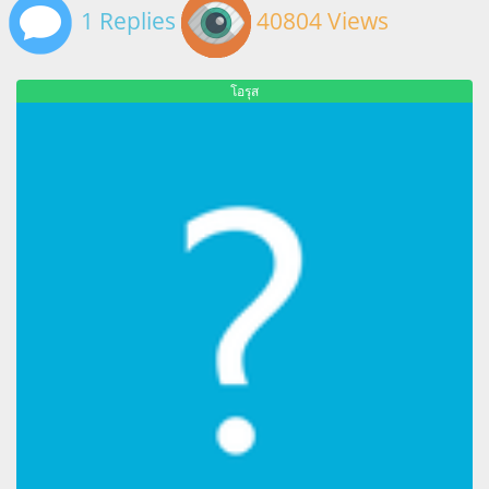
1 Replies
40804 Views
โอรุส