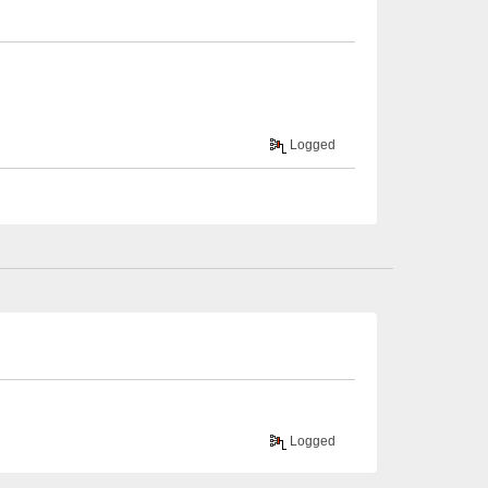
Logged
Logged