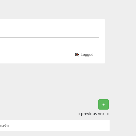
Logged
+
« previous
next »
ะครับ