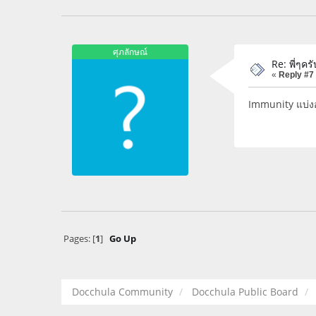
ศุภลักษณ์
Re: พี่ๆค
«
Reply #7
Immunity แบ่งอ
Pages: [
1
]
Go Up
Docchula Community
Docchula Public Board