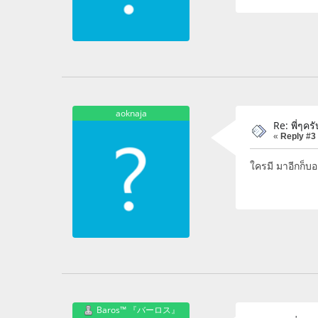
aoknaja
Re: พี่ๆค
«
Reply #3
ใครมี มาอีกก็บอ
Baros™ 『バーロス』