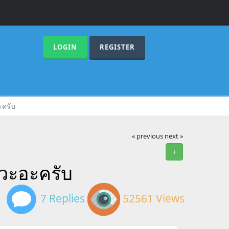
LOGIN
REGISTER
ะครับ
« previous
next »
+
ีวะอะครับ
7 Replies
52561 Views