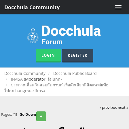
Docchula Community
Toggle
naviga
LOGIN
REGISTER
Docchula Community
Docchula Public Board
IFMSA
(Moderator:
faiunn
)
ประกาศเลื่อนวันสอบสัมภาษณ์เพื่อคัดเลือกนิสิตแพทย์เพื่อ
ไปexchangeของIfmsa
« previous
next »
Pages: [
1
]
Go Down
+