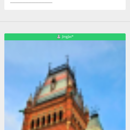
_____________________________
JingJai*