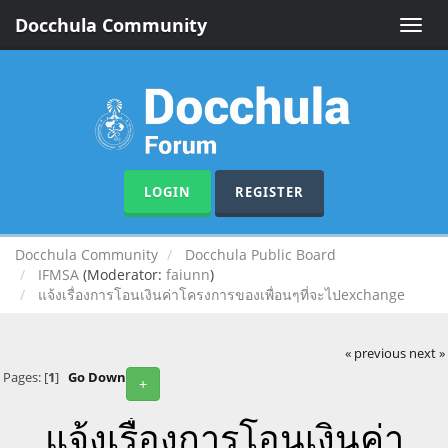
Docchula Community
Toggle
naviga
LOGIN
REGISTER
Docchula Community
Docchula Public Board
IFMSA
(Moderator:
faiunn
)
แจ้งเรื่องการโอนเงินค่าโครงการของเพื่อนๆที่จะไปexchange
« previous
next »
Pages: [
1
]
Go Down
+
แจ้งเรื่องการโอนเงินค่า