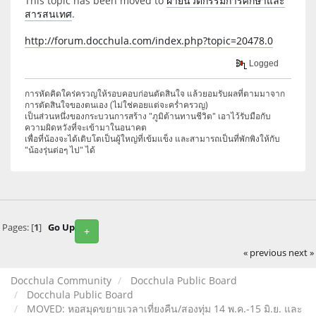
This topic has been moved to
ฝ่ายนวัตกรรมการศึกษาและ
สารสนเทศ
.
http://forum.docchula.com/index.php?topic=20478.0
Logged
การหัดคิดใคร่ครวญให้รอบคอบก่อนตัดสินใจ แล้วยอมรับผลที่ตามมาจาก
การตัดสินใจของตนเอง (ไม่ใช่คอยแต่จะคร่ำครวญ)
เป็นส่วนหนึ่งของกระบวนการสร้าง "ภูมิต้านทานชีวิต" เอาไว้รับมือกับ
ความผิดหวังที่จะเข้ามาในอนาคต
เพื่อที่น้องจะได้เติบโตเป็นผู้ใหญ่ที่เข้มแข็ง และสามารถเป็นที่พักพิงให้กับ
"น้องรุ่นต่อๆ ไป" ได้
Pages: [
1
]
Go Up
+
« previous
next »
Docchula Community
Docchula Public Board
Docchula Public Board
MOVED: หอสมุดขยายเวลาเที่ยงคืน/สองทุ่ม 14 พ.ค.-15 มิ.ย. และ