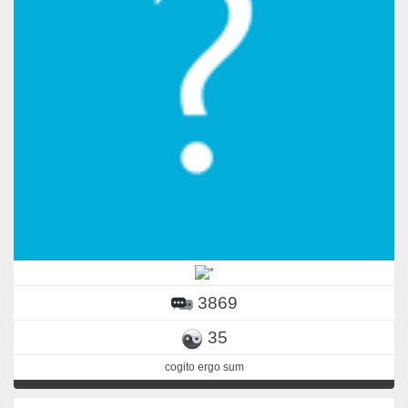
3869
35
cogito ergo sum