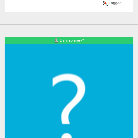
Logged
DanTrolene~*