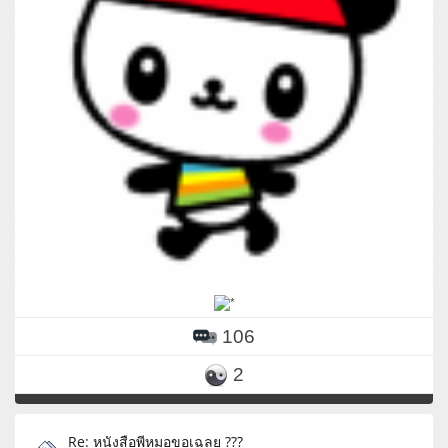
106
2
Re: หนังสือพีหมอขอเฉลย ???