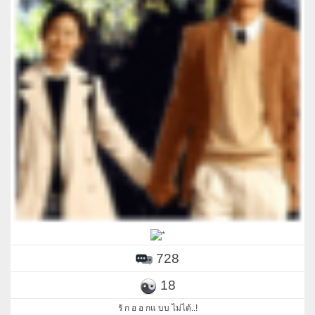
728
18
รั ก อ อ กแ บบ ไม่ได้..!