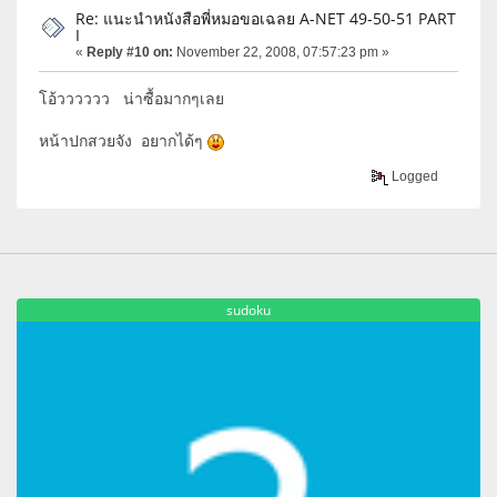
Re: แนะนำหนังสือพี่หมอขอเฉลย A-NET 49-50-51 PART
I
«
Reply #10 on:
November 22, 2008, 07:57:23 pm »
โอ้วววววว น่าซื้อมากๆเลย
หน้าปกสวยจัง อยากได้ๆ
Logged
sudoku