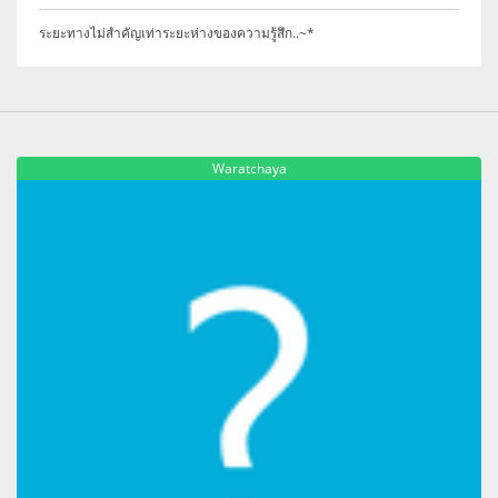
ระยะทางไม่สำคัญเท่าระยะห่างของความรู้สึก..~*
Waratchaya