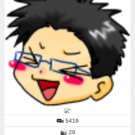
5419
29