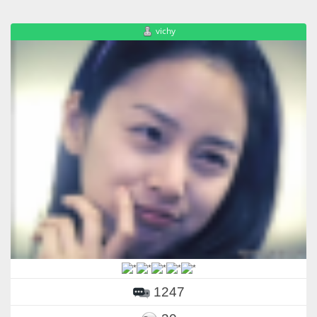
vichy
1247