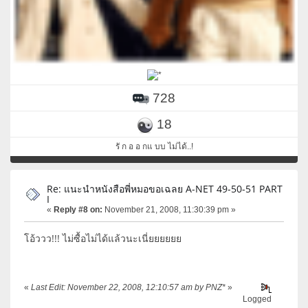
728
18
รั ก อ อ กแ บบ ไม่ได้..!
Re: แนะนำหนังสือพี่หมอขอเฉลย A-NET 49-50-51 PART
I
«
Reply #8 on:
November 21, 2008, 11:30:39 pm »
โอ้ววว!!! ไม่ซื้อไม่ได้แล้วนะเนี่ยยยยยย
«
Last Edit: November 22, 2008, 12:10:57 am by PNZ*
»
Logged