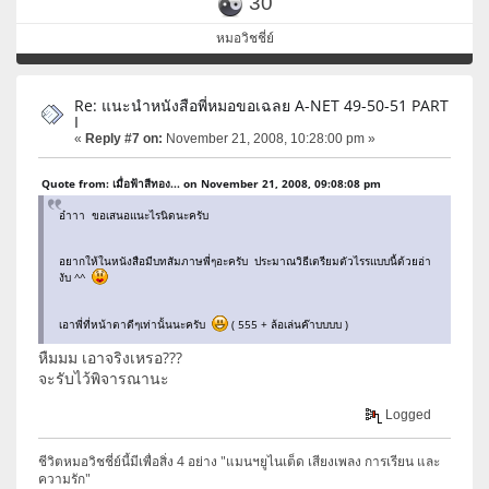
30
หมอวิชชี่ย์
Re: แนะนำหนังสือพี่หมอขอเฉลย A-NET 49-50-51 PART
I
«
Reply #7 on:
November 21, 2008, 10:28:00 pm »
Quote from: เมื่อฟ้าสีทอง... on November 21, 2008, 09:08:08 pm
อ๋าาา ขอเสนอแนะไรนิดนะครับ
อยากให้ในหนังสือมีบทสัมภาษพี่ๆอะครับ ประมาณวิธีเตรียมตัวไรรแบบนี้ด้วยอ่า
งับ ^^
เอาพี่ที่หน้าตาดีๆเท่านั้นนะครับ
( 555 + ล้อเล่นค๊าบบบบ )
หืมมม เอาจริงเหรอ???
จะรับไว้พิจารณานะ
Logged
ชีวิตหมอวิชชี่ย์นี้มีเพื่อสิ่ง 4 อย่าง "แมนฯยูไนเต็ด เสียงเพลง การเรียน และ
ความรัก"