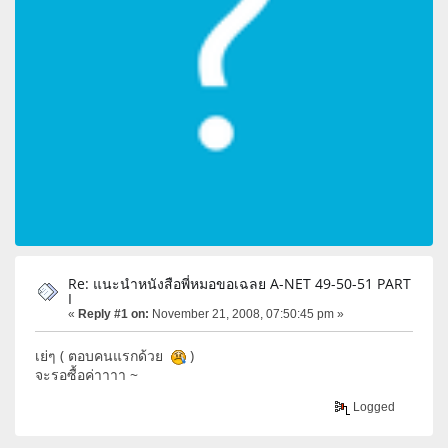
Re: แนะนำหนังสือพี่หมอขอเฉลย A-NET 49-50-51 PART
I
«
Reply #1 on:
November 21, 2008, 07:50:45 pm »
เย่ๆ ( ตอบคนแรกด้วย
)
จะรอซื้อค่าาาา ~
Logged