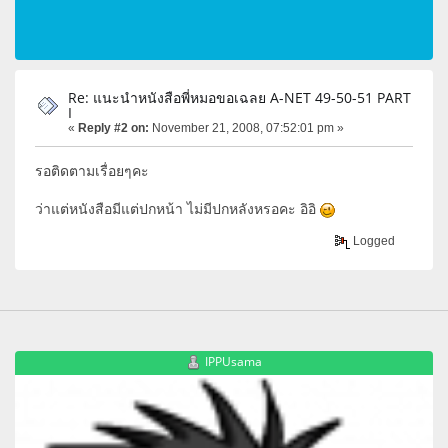
Re: แนะนำหนังสือพี่หมอขอเฉลย A-NET 49-50-51 PART
I
«
Reply #2 on:
November 21, 2008, 07:52:01 pm »
รอติดตามเรื่อยๆคะ
ว่าแต่หนังสือมีแต่ปกหน้า ไม่มีปกหลังหรอคะ อิอิ
Logged
IPPUsama