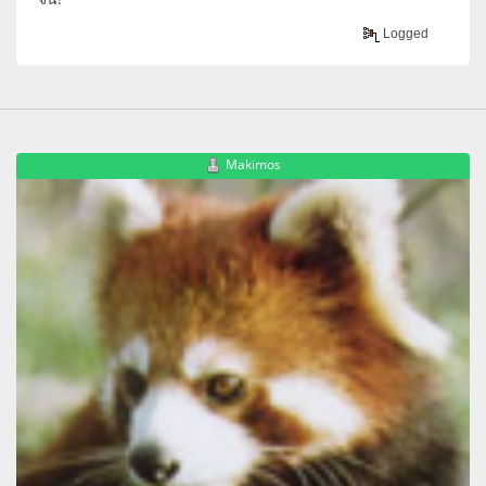
Logged
Makimos