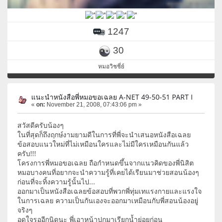
1247
30
หมอวิชชี่ย์
แนะนำหนังสือพี่หมอขอเฉลย A-NET 49-50-51 PART I
«
on:
November 21, 2008, 07:43:06 pm »
สวัสดีครับน้องๆ
ในที่สุดก็ถึงฤกษ์งามยามดีในการที่พี่จะนำเสนอหนังสือเฉลย
ข้อสอบแนวใหม่ที่ไม่เหมือนใครและไม่มีใครเหมือนกันแล้ว
ครับ!!!
โครงการพี่หมอขอเฉลย ถือกำหนดขึ้นจากแนวคิดของพี่นิสิต
หมอบางคนที่อยากจะนำความรู้ที่เคยได้เรียนมาช่วยสอนน้องๆ
ก่อนที่จะทิ้งความรู้นั้นไป...
ออกมาเป็นหนังสือเฉลยข้อสอบที่พวกพี่ทุ่มเทแรงกายและแรงใจ
ในการเฉลย ความเป็นกันเองจะออกมาเหมือนกับพี่สอนน้องอยู่
จริงๆ
อดใจรออีกนิดนะ พี่เอาหน้าปกมาเรียกน้ำย่อยก่อน