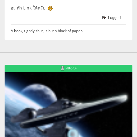
อะ ทำ Link ให้ครับ
Logged
A book, tightly shut, is but a block of paper.
<KoK>