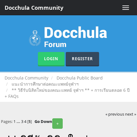
Docchula Community
Toggle
naviga
LOGIN
REGISTER
Docchula Community
Docchula Public Board
แนะนำการศึกษาต่อคณะแพทย์จุฬาฯ
** วิธีรับนิสิตใหม่ของคณะแพทย์ จุฬาฯ ** + การเรียนตลอด 6 ปี
+ FAQs
« previous
next »
Pages:
1
...
3
4
[
5
]
Go Down
+