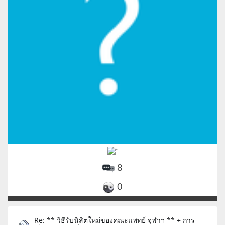
8
0
Re: ** วิธีรับนิสิตใหม่ของคณะแพทย์ จุฬาฯ ** + การ