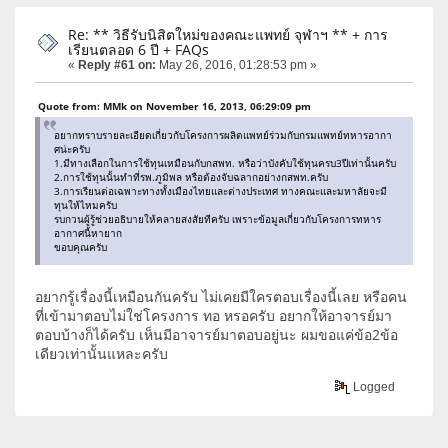
Re: ** วิธีรับนิสิตใหม่ของคณะแพทย์ จุฬาฯ ** + การ
เรียนตลอด 6 ปี + FAQs
«
Reply #61 on:
May 26, 2016, 01:28:53 pm »
Quote from: MMk on November 16, 2013, 06:29:09 pm
อยากทราบรายละเอียดเกี่ยวกับโครงการผลิตแพทย์ร่วมกับกรมแพทย์ทหารอากา
ศน่ะครับ
1.มีทางเลือกในการใช้ทุนเหมือนกับกสพท. หรือว่าบังคับใช้ทุนครบ3ปีเท่านั้นครับ
2.การใช้ทุนนั้นทําที่รพ.ภูมิพล หรือต้องจับฉลากอย่างกสพท.ครับ
3.การเรียนต่อเฉพาะทางทั้งเมืองไทยและต่างประเทศ ทางคณะและมหาลัยจะมี
ทุนให้ไหมครับ
รบกวนผู้รู้ช่วยอธิบายให้คลายสงสัยทีครับ เพราะข้อมูลเกี่ยวกับโครงการทหาร
อากาศนี้หายาก
ขอบคุณครับ
อยากรู้เรื่องนี้เหมือนกันครับ ไม่เคยมีใครตอบเรื่องนี้เลย หรือคน
ที่เข้ามาตอบไม่ใช่โครงการ ทอ หรอครับ อยากให้อาจารย์มา
ตอบบ้างก็ได้ครับ เห็นมีอาจารย์มาตอบอยู่นะ ผมขอแค่ข้อ2ข้อ
เดียวเท่านั้นแหละครับ
Logged