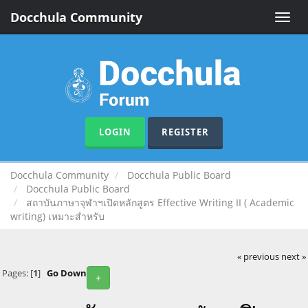
Docchula Community
Toggle
naviga
LOGIN
REGISTER
Docchula Community
Docchula Public Board
Docchula Public Board
สถาบันภาษาจุฬาฯเปิดหลักสูตร Effective Writing II ( Academic
writing) เหมาะสำหรับ
« previous
next »
Pages: [
1
]
Go Down
+