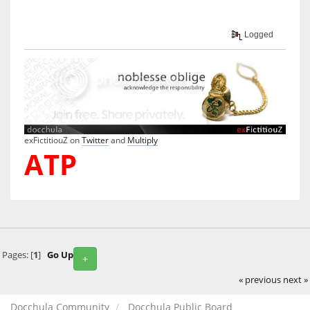
Logged
exFictitiouZ on
Twitter
and
Multiply
ATP
Pages: [
1
]
Go Up
+
« previous
next »
Docchula Community
Docchula Public Board