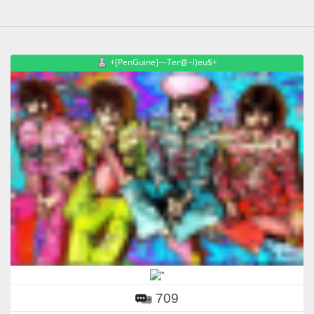
+[PenGuine]---Ter@~l)eu$+
709