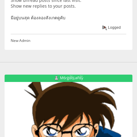
Show unread posts since last visit.
Show new replies to your posts.
มีอยู่บนสุด ต้องลองสังเกตดูคับ
Logged
New Admin
Mбrğɑ͠ɳLəFɑ͠y