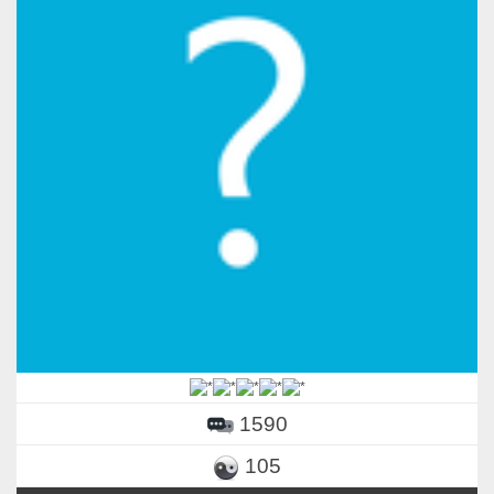
1590
105