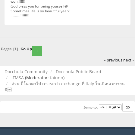
won!!!!!!!!
God bless you for being yourself@
Sometimes life is so beautiful yeah!
..........!!!!!!!!!!
Pages: [
1
]
Go Up
+
« previous
next »
Docchula Community
Docchula Public Board
IFMSA
(Moderator:
faiunn
)
ด่วน มีีโควตาไป research exchange ที่ Italy ในเดือนเมษายน
นี
Jump to: