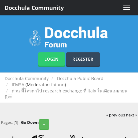
Docchula Community
Toggle
naviga
LOGIN
REGISTER
Docchula Community
Docchula Public Board
IFMSA
(Moderator:
faiunn
)
ด่วน มีีโควตาไป research exchange ที่ Italy ในเดือนเมษายน
นี
« previous
next »
Pages: [
1
]
Go Down
+