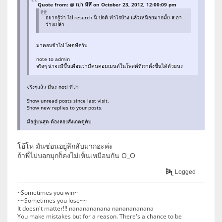
Quote from: @ เปา หึหึ on October 23, 2012, 12:00:09 pm
อยากรู้ว่า ไป reserch นี่ ปกติ ทำไรบ้าง แล้วเหนือยมากมั้ย ส อา
ว่างเปล่า
มาตอบช้าไป โทดทีครับ
note to admin
จริงๆ น่าจะมีขึ้นเตือนว่ามีคนคอมเมนต์ในโพสต์ที่เราตั้งขึ้นได้ด้วยนะ
จริงๆแล้ว มีนะ noti ที่ว่า
Show unread posts since last visit.
Show new replies to your posts.
มีอยู่บนสุด ต้องลองสังเกตดูคับ
โอ้โห มันซ่อนอยู่ลึกลับมากอะค่ะ
ถ้าพี่ไม่บอกมุกก็คงไม่เห็นเหมือนกัน O_O
Logged
~Sometimes you win~
~~Sometimes you lose~~
It doesn't matter!!! nananananana nananananana
You make mistakes but for a reason. There's a chance to be