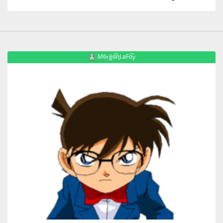
Mбrğɑ͠ɳLəFɑ͠y