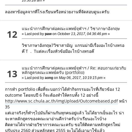
10:30:28 am
»
ลองหาข้อมูลจากที่โรงเรียนหรือหน่วยงานที่จัดสอบดูนะครับ
แนะนำการศึกษาต่อคณะแพทย์จุฬาฯ
/
วิชาภาษาอังกฤษ
12
« Last post by
paw
on
October 13, 2017, 04:36:46 pm
»
วิชาภาษาอังกฤษ7วิชาสามัญ แกรมม่ามีเรื่องอะไรบ้างหรอ
ค๊ T . Tแต่ละเรื่องหัวข้อมีอะไรบ้างหรอค๊
แนะนำการศึกษาต่อคณะแพทย์จุฬาฯ
/
Re: สอบถามเก่ยวกับ
13
หลักสูตรคณะแพทย์ครับ (portfolio)
« Last post by
aong
on
May 06, 2017, 10:19:15 pm
»
การทำ portfolio เพื่อที่จะบอกว่าได้ทำกิจกรรมอะไรที่เกียวข้อง 12
outcome โดยจบปี 6 ก็จะต้องทำให้ครบทั้ง 12 อย่างนี้
http://www.sc.chula.ac.th/imgUpload/Outcomebased.pdf
หน้า
35
แต่เอาจริงๆก็ทำๆไปมันก็ผ่านกันทุกคนอยู่แล้ว ไม่ได้ยากเย็นอะไร น่า
จะหาหลักสูตรของคณะมาอ่านดีกว่าครับว่าเรียนอะไรบ้าง
ติดตามได้จากฝ่ายวิชาการคณะนะครับ ขอให้ติดตามหลักสูตรใหม่
ปรับปรุง 2560 ส่วนหลักสูตร 2555 จะไม่ได้เอามาใช้แล้ว