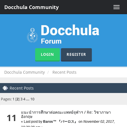
Docchula Community
Toggle
naviga
LOGIN
REGISTER
Docchula Community
Recent Posts
Recent Posts
Pages:
1
[
2
]
3
4
...
10
แนะนำการศึกษาต่อคณะแพทย์จุฬาฯ
/
Re: วิชาภาษา
11
อังกฤษ
« Last post by
Baros™ 『バーロス』
on
November 02, 2017,