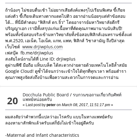
ถ้าน้องๆ ไม่ชอบตื่นเช้า ไม่อยากเสียตังค์แพงๆไปเรียนพิเศษ ขี้เกียจ
แต่งตัว ขี้เกียจเดินทางตากแดดไปติว อยากอ่านน้อยๆแต่ทำข้อสอบ
ได้... ที่นี่มีคำตอบ "ฟิสิกส์ ดร.จิ๋ว" โดยอาจารย์มหาวิทยาลัยดีกรี
ปริญญาเอก เรามีทั้งสรุปแก่นเนื้อหาที่คัดคุณภาพมานานนับสิบปี!
พร้อมทั้งข้อสอบจริงเข้ามหาวิทยาลัยทั้ง​ข้อสอบฟิสิกส์เอนทรานซ์ตั้งแต่
พ.ศ.2520, เอเน็ต, โอเน็ต, แกท, แพท, ฟิสิกส์ วิชาสามัญ ถึงปีล่าสุด
เว็บไซต์
www.drjiwplus.com
เฟสบุ๊ค fb.me/drjiwplus
สงสัยไลน์ถามได้ที่ Line ID: drjiwplus
ดูผ่านพีซี มือถือ แท็บเบล็ต ได้สะดวกง่ายดายด้วยเทคโนโลยีล้ำสมัย
Google Cloud! ดูซ้ำได้จนกว่าจะเข้าใจได้ทุกที่ทุกเวลา พร้อมตำรา
คุณภาพสูงจัดส่งถึงบ้านเพื่อความสะดวกในการจดและการอ่าน
Docchula Public Board
/
รบกวนขอถามเกี่ยวกับศัพท์
20
แพทย์หน่อยครับ
« Last post by
peter
on
March 08, 2017, 11:51:17 pm
»
ผมสงสัยว่าคำพวกนี้แปลว่าอะไรครับ แบบในทางแพทย์ครับ
ลองหามาสักพักแล้วครับแต่ก็ยังไม่เข้าใจอยู่ดีครับ
-Maternal and Infant characteristics