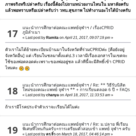
ภาพจริงหรืเปล่าครับ เรื่องนี้ต้องไปถามหน่วยงานไหนใน มหาลัยครับ
แล้วพอทราบหรือเปล่าครับว่า วทบ.สุขภาพ ไปทำงานอะไรได้บ้างครับ
แนะนำการศึกษาต่อคณะแพทย์จุฬาฯ
/
เรื่องCPRID
17
ภูมิลำเนา
« Last post by
Ramita
on
April 21, 2017, 09:07:19 pm
»
ตัวเราไม่ได้ย้ายทะเบียนบ้านมาในจังหวัดที่ร่วมCPRIDค่ะ [คือยังอยู่
จังหวัดอื่น] แต่ เรียนในชลมาตั้งแต่ป.3 เวลามีเรื่องเอกสารในเขตจะ
ใช้ของพ่อตลอดค่ะเพราะของพ่ออยู่ชล แล้วทีนี้จะมีสิทธิ์เข้า CPRID
ไหมคะ
แนะนำการศึกษาต่อคณะแพทย์จุฬาฯ
/
Re: ** วิธีรับนิสิต
18
ใหม่ของคณะแพทย์ จุฬาฯ ** + การเรียนตลอด 6 ปี + FAQs
« Last post by
chanya
on
April 18, 2017, 11:33:53 am
»
ถ้าเรามีโรคประจำตัวเราจะเรียนได้ไมค่ะ
แนะนำการศึกษาต่อคณะแพทย์จุฬาฯ
/
Re: ม.ปลาย พี่เรียน
19
พิเศษที่ไหนกันครับ+การเตรียมตัวสอบเข้า แพทย์ จุฬาฯ ครับ
« Last post by
ดร.จิ๋ว
on
March 18, 2017, 04:46:14 pm
»