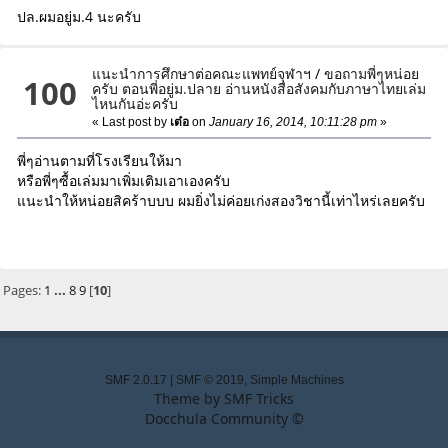
ปล.ผมอยู่ม.4 นะครับ
แนะนำการศึกษาต่อคณะแพทย์จุฬาฯ
/
ขอถามพี่ๆหน่อย
100
ครับ ตอนพี่อยู่ม.ปลาย อ่านหนังสือสังคมกับภาษาไทยเล่ม
ไหนกันอ่ะครับ
« Last post by
เต๋อ
on
January 16, 2014, 10:11:28 pm
»
พี่ๆอ่านตามที่โรงเรียนให้มา
หรือพี่ๆซื้อเล่มมาเพิ่มเติมเอาเองครับ
แนะนำให้หน่อยสิคร้าบบบ ผมยิ่งไม่ค่อยเก่งสองวิชานี้เท่าไหร่เลยครับ
Pages:
1
...
8
9
[
10
]
SMF 2.0.17
|
SMF © 2019
,
Simple Machines
Theme by
SMF Tricks
Docchula Community ©