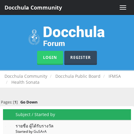
Docchula Community
Toggle
naviga
LOGIN
REGISTER
Docchula Community
Docchula Public Board
IFMSA
Health Sonata
Pages: [
1
]
Go Down
Subject
/
Started by
รายชื่อ ผู้ได้รับรางวัล
Started by
GuSArA