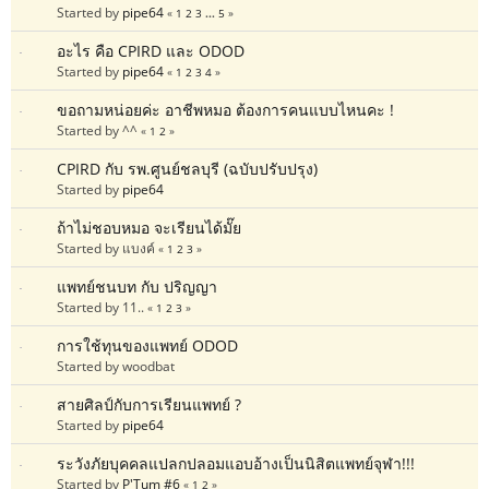
Started by
pipe64
«
1
2
3
...
5
»
อะไร คือ CPIRD และ ODOD
Started by
pipe64
«
1
2
3
4
»
ขอถามหน่อยค่ะ อาชีพหมอ ต้องการคนแบบไหนคะ !
Started by ^^
«
1
2
»
CPIRD กับ รพ.ศูนย์ชลบุรี (ฉบับปรับปรุง)
Started by
pipe64
ถ้าไม่ชอบหมอ จะเรียนได้มั๊ย
Started by แบงค์
«
1
2
3
»
แพทย์ชนบท กับ ปริญญา
Started by 11..
«
1
2
3
»
การใช้ทุนของแพทย์ ODOD
Started by woodbat
สายศิลป์กับการเรียนแพทย์ ?
Started by
pipe64
ระวังภัยบุคคลแปลกปลอมแอบอ้างเป็นนิสิตแพทย์จุฬา!!!
Started by
P'Tum #6
«
1
2
»