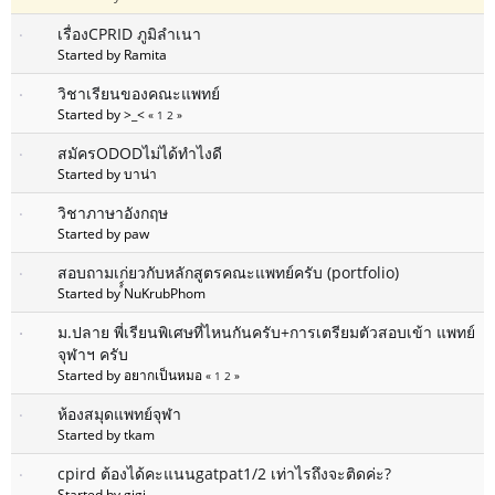
เรื่องCPRID ภูมิลำเนา
Started by Ramita
วิชาเรียนของคณะแพทย์
Started by >_<
«
1
2
»
สมัครODODไม่ได้ทำไงดี
Started by บาน่า
วิชาภาษาอังกฤษ
Started by paw
สอบถามเก่ยวกับหลักสูตรคณะแพทย์ครับ (portfolio)
Started by ์์NuKrubPhom
ม.ปลาย พี่เรียนพิเศษที่ไหนกันครับ+การเตรียมตัวสอบเข้า แพทย์
จุฬาฯ ครับ
Started by อยากเป็นหมอ
«
1
2
»
ห้องสมุดแพทย์จุฬา
Started by tkam
cpird ต้องได้คะแนนgatpat1/2 เท่าไรถึงจะติดค่ะ?
Started by gjgj