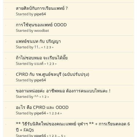
สายศิลป์กับการเรียนแพทย์ ?
Started by
pipe64
การใช้ทุนของแพทย์ ODOD
Started by woodbat
แพทย์ชนบท กับ ปริญญา
Started by 11..
«
1
2
3
»
ถ้าไม่ชอบหมอ จะเรียนได้มั๊ย
Started by แบงค์
«
1
2
3
»
CPIRD กับ รพ.ศูนย์ชลบุรี (ฉบับปรับปรุง)
Started by
pipe64
ขอถามหน่อยค่ะ อาชีพหมอ ต้องการคนแบบไหนคะ !
Started by ^^
«
1
2
»
อะไร คือ CPIRD และ ODOD
Started by
pipe64
«
1
2
3
4
»
** วิธีรับนิสิตใหม่ของคณะแพทย์ จุฬาฯ ** + การเรียนตลอด 6
ปี + FAQs
Started by
pipe64
«
1
2
3
...
5
»