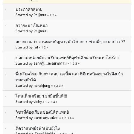
ประกาศกสพท.
Started by
Pe@nut
«
1
2
»
กว่าจะมาเป็นหมอ
Started by
Pe@nut
อยากถามว่า งานตอบปัญหาจุฬาวิชาการ พวกพี่ๆ จะมาป่าว ??
Started by ral
«
1
2
»
ขอถามหน่อยคับว่าเรียนแพทย์ที่จุฬาเสียค่าเรียนเท่าไหร่อ่า
Started by อยากรู้..และอยากถาม
«
1
2
3
»
พี่เครียดไหม กับการสอบ เอเน็ต และพี่มีเทคนิคอย่างไรจึงเข้า
หมอจุฬาได้
Started by narakjung
«
1
2
3
»
ไหนเด็กเตรียมฯ ยกมือขึ้นสิ!!!
Started by
vichy
«
1
2
3
4
»
วิชาที่ต้องเรียนของนิสิตแพทย์
Started by อนาคตหมอน้อย
«
1
2
3
4
»
คิดว่าแพทย์จุฬาเป็นยังไง
Started by
-ŦęćĥМάŋĩǻċ-