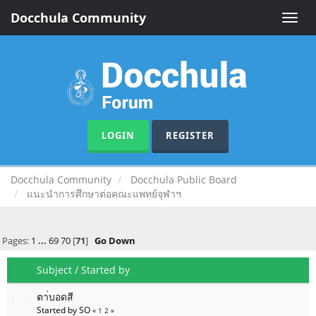
Docchula Community
Toggle
naviga
LOGIN
REGISTER
Docchula Community
Docchula Public Board
แนะนำการศึกษาต่อคณะแพทย์จุฬาฯ
Pages:
1
...
69
70
[
71
]
Go Down
Subject
/
Started by
ตา่บอดสี
Started by SO
«
1
2
»