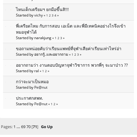
ไหนเด็กเตรียมฯ ยกมือขึ้นสิ!!!
Started by
vichy
«
1
2
3
4
»
พี่เครียดไหม กับการสอบ เอเน็ต และพี่มีเทคนิคอย่างไรจึงเข้า
หมอจุฬาได้
Started by narakjung
«
1
2
3
»
ขอถามหน่อยคับว่าเรียนแพทย์ที่จุฬาเสียค่าเรียนเท่าไหร่อ่า
Started by อยากรู้..และอยากถาม
«
1
2
3
»
อยากถามว่า งานตอบปัญหาจุฬาวิชาการ พวกพี่ๆ จะมาป่าว ??
Started by ral
«
1
2
»
กว่าจะมาเป็นหมอ
Started by
Pe@nut
ประกาศกสพท.
Started by
Pe@nut
«
1
2
»
Pages:
1
...
69
70
[
71
]
Go Up