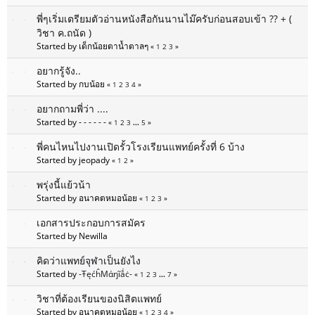
พี่ๆเริ่มเตรียมตัวอ่านหนังสือกันนานไม๊ครับก่อนสอบเข้า ?? + (
วิชา ค.ถนัด )
Started by เด็กน้อยตาน้ำตาลๆ
«
1
2
3
»
อยากรู้จัง..
Started by กบน้อย
«
1
2
3
4
»
อยากถามพี่ว่า ....
Started by - - - - - -
«
1
2
3
...
5
»
พี่คนไหนไปงานเปิดรั้วโรงเรียนแพทย์ครั้งที่ 6 บ้าง
Started by jeopady
«
1
2
»
พรุ่งนี้แย้วน้า
Started by อนาคตหมอน้อย
«
1
2
3
»
เอกสารประกอบการสมัคร
Started by Newilla
คิดว่าแพทย์จุฬาเป็นยังไง
Started by
-ŦęćĥМάŋĩǻċ-
«
1
2
3
...
7
»
วิชาที่ต้องเรียนของนิสิตแพทย์
Started by อนาคตหมอน้อย
«
1
2
3
4
»