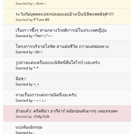
Started by
:: Arm ::
ระวังภัยบุคคลแปลกปลอมแอบอ้างเป็นนิสิตแพทย์จุฬา!!!
Started by
P'Tum #6
เรื่องราวซึ้งๆ ท่ามกลางวิกฤติการณ์ในประเทศญี่ปุ่น
Started by
•โซดา♫”•—
โครงการบริจาคโลหิต สานต่อชีวิต ถวายแด่พ่อหลวง
Started by
>@r<
รูปถ่ายแต่งเครื่องแบบนิสิตนี่คือใส่ไรบ้างอ่ะครับ
Started by *-*
มือชา
Started by +_+
ถามเรื่องการแต่งกายนิดนึงอะครับ
Started by --
«
1
2
»
ย้ายแล้ว: คริสติน่า อากีล่าร์ สมัยก่อนดังมากๆ เลยเหรอคะ
Started by
-ChApToN-
แบ่งห้องอังกฤษ
Started by ..