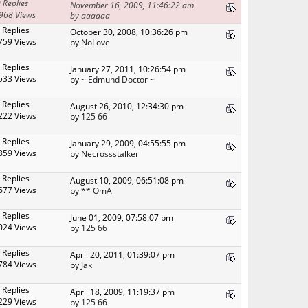
 Replies
November 16, 2009, 11:46:22 am
968 Views
by aaaaaa
 Replies
October 30, 2008, 10:36:26 pm
759 Views
by
NoLove
 Replies
January 27, 2011, 10:26:54 pm
533 Views
by
~ Edmund Doctor ~
 Replies
August 26, 2010, 12:34:30 pm
222 Views
by
125 66
 Replies
January 29, 2009, 04:55:55 pm
859 Views
by
Necrossstalker
 Replies
August 10, 2009, 06:51:08 pm
677 Views
by
** OmA
 Replies
June 01, 2009, 07:58:07 pm
024 Views
by
125 66
 Replies
April 20, 2011, 01:39:07 pm
784 Views
by
Jak
 Replies
April 18, 2009, 11:19:37 pm
229 Views
by
125 66