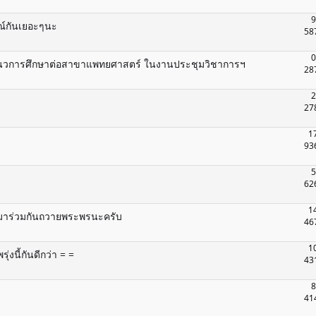
9
รณ์กันเยอะๆนะ
58
0
วการศึกษาต่อสาขาแพทยศาสตร์ ในงานประชุมวิชาการฯ
28
2
27
1
93
5
62
1
ามาร่วมกันถวายพระพรนะครับ
46
1
งนี้กันดีกว่า = =
43
8
41