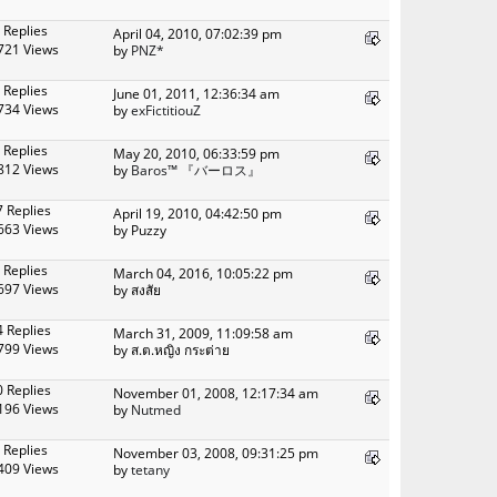
 Replies
April 04, 2010, 07:02:39 pm
721 Views
by
PNZ*
 Replies
June 01, 2011, 12:36:34 am
734 Views
by
exFictitiouZ
 Replies
May 20, 2010, 06:33:59 pm
812 Views
by
Baros™ 『バーロス』
7 Replies
April 19, 2010, 04:42:50 pm
663 Views
by Puzzy
 Replies
March 04, 2016, 10:05:22 pm
697 Views
by สงสัย
4 Replies
March 31, 2009, 11:09:58 am
799 Views
by ส.ต.หญิง กระต่าย
0 Replies
November 01, 2008, 12:17:34 am
196 Views
by
Nutmed
 Replies
November 03, 2008, 09:31:25 pm
409 Views
by
tetany