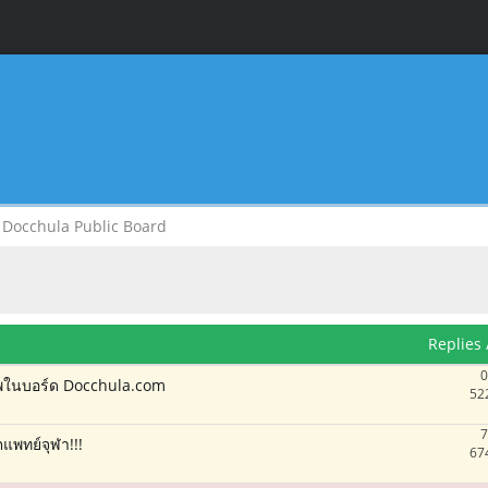
Docchula Public Board
Replies
0
าพในบอร์ด Docchula.com
52
7
แพทย์จุฬา!!!
67