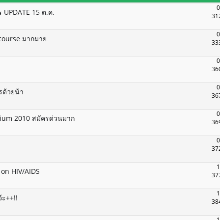
0
 UPDATE 15 ต.ค.
31
0
 course มากมาย
33
0
36
0
ด้วยน้า
36
0
ium 2010 สมัครด่วนมาก
36
0
37
1
 on HIV/AIDS
37
1
้ะ++!!
38
1