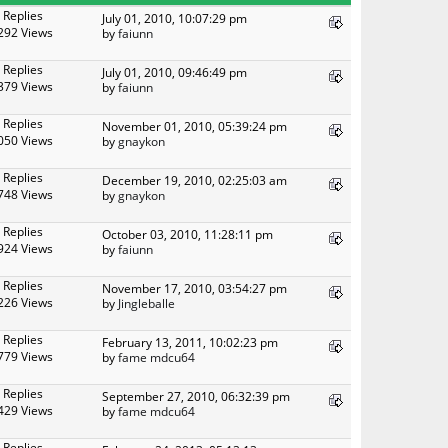
 Replies
July 01, 2010, 10:07:29 pm
292 Views
by
faiunn
 Replies
July 01, 2010, 09:46:49 pm
379 Views
by
faiunn
 Replies
November 01, 2010, 05:39:24 pm
050 Views
by
gnaykon
 Replies
December 19, 2010, 02:25:03 am
748 Views
by
gnaykon
 Replies
October 03, 2010, 11:28:11 pm
924 Views
by
faiunn
 Replies
November 17, 2010, 03:54:27 pm
226 Views
by
Jingleballe
 Replies
February 13, 2011, 10:02:23 pm
779 Views
by
fame mdcu64
 Replies
September 27, 2010, 06:32:39 pm
429 Views
by
fame mdcu64
 Replies