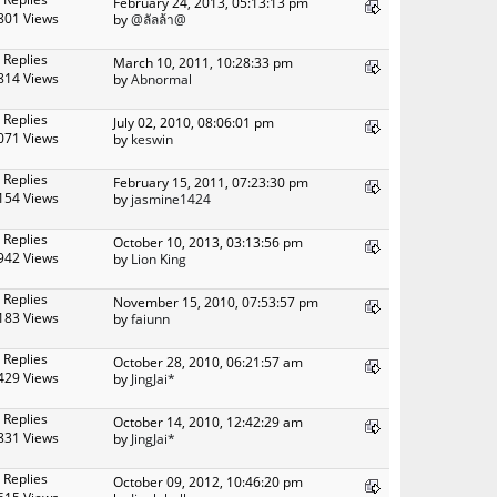
February 24, 2013, 05:13:13 pm
801 Views
by
@ลัลล้า@
 Replies
March 10, 2011, 10:28:33 pm
814 Views
by
Abnormal
 Replies
July 02, 2010, 08:06:01 pm
071 Views
by
keswin
 Replies
February 15, 2011, 07:23:30 pm
154 Views
by
jasmine1424
 Replies
October 10, 2013, 03:13:56 pm
942 Views
by
Lion King
 Replies
November 15, 2010, 07:53:57 pm
183 Views
by
faiunn
 Replies
October 28, 2010, 06:21:57 am
429 Views
by
JingJai*
 Replies
October 14, 2010, 12:42:29 am
831 Views
by
JingJai*
 Replies
October 09, 2012, 10:46:20 pm