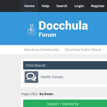
Home
Help
Search
Login
Register
Docchula Community
Docchula Public Board
Child Boards
Health Sonata
Pages: [
1
]
2
Go Down
Subject
/
Started by