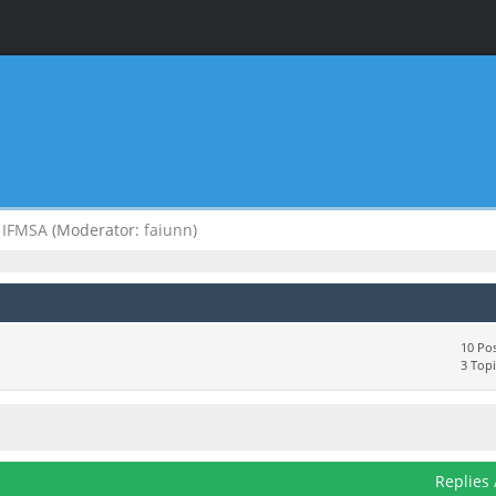
IFMSA
(Moderator:
faiunn
)
10 Pos
3 Topi
Replies