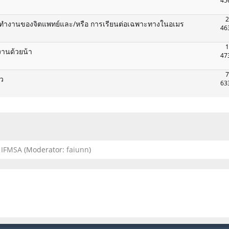
45
2
รทำงานของจิตแพทย์และ/หรือ การเรียนต่อเฉพาะทางในอเมร
46
1
านด้วยน้า
47
7
วว
63
IFMSA
(Moderator:
faiunn
)