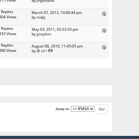
615 Views
by
Jingleballe
 Replies
March 07, 2013, 10:00:44 pm
304 Views
by
mdpj
 Replies
May 03, 2011, 05:53:33 pm
333 Views
by
gnaykon
 Replies
August 08, 2010, 11:45:05 pm
380 Views
by
@ เปา หึหึ
Jump to: