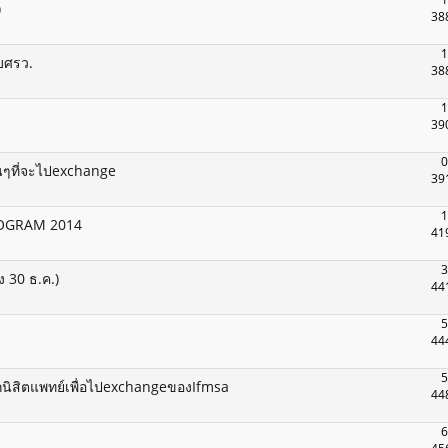
)
38
1
บศรว.
38
1
39
0
อนๆที่จะไปexchange
39
1
ROGRAM 2014
41
3
ง 30 ธ.ค.)
44
5
44
5
อกนิสิตแพทย์เพื่อไปexchangeของIfmsa
44
6