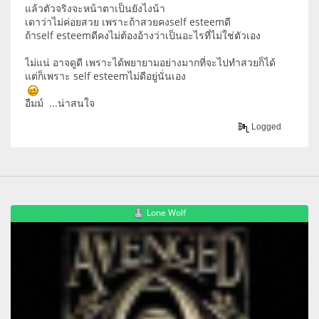
แล้วตัวจริงจะหน้าตาเป็นยังไงน้า
เดาว่าไม่ค่อยสวย เพราะถ้าสวยคงself esteemดี
ถ้าself esteemดีคงไม่ต้องอ้างว่าเป็นอะไรที่ไม่ใช่ตัวเอง
ไม่แน่ อาจดูดี เพราะได้พยายามอย่างมากที่จะไปทำสวยก็ได้
แต่ก็เพราะ self esteemไม่ดีอยู่นั่นเอง
อืมม์ ...น่าสนใจ
Logged
Lone Wolf