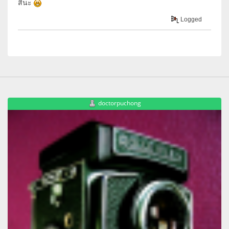
สินะ
Logged
doctorpuchong