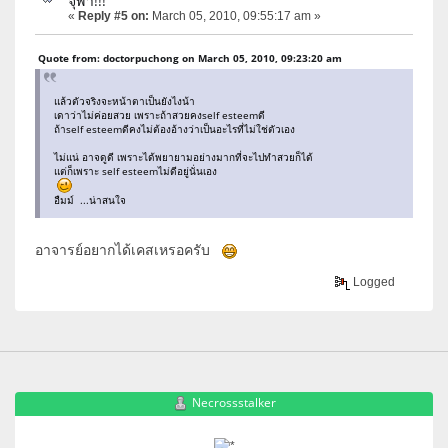
จุฬา!!!
«
Reply #5 on:
March 05, 2010, 09:55:17 am »
Quote from: doctorpuchong on March 05, 2010, 09:23:20 am
แล้วตัวจริงจะหน้าตาเป็นยังไงน้า
เดาว่าไม่ค่อยสวย เพราะถ้าสวยคงself esteemดี
ถ้าself esteemดีคงไม่ต้องอ้างว่าเป็นอะไรที่ไม่ใช่ตัวเอง
ไม่แน่ อาจดูดี เพราะได้พยายามอย่างมากที่จะไปทำสวยก็ได้
แต่ก็เพราะ self esteemไม่ดีอยู่นั่นเอง
อืมม์ ...น่าสนใจ
อาจารย์อยากได้เคสเหรอครับ
Logged
Necrossstalker