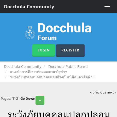
Docchula Community
Toggle
naviga
LOGIN
REGISTER
Docchula Community
Docchula Public Board
แนะนำการศึกษาต่อคณะแพทย์จุฬาฯ
ระวังภัยบุคคลแปลกปลอมแอบอ้างเป็นนิสิตแพทย์จุฬา!!!
« previous
next »
Pages: [
1
]
2
Go Down
+
ระวังภัยบุคคลแปลกปลอม