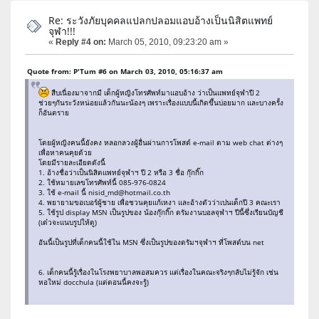
Re: ระวังภัยบุคคลแปลกปลอมแอบอ้างเป็นนิสิตแพทย์
จุฬา!!!
«
Reply #4 on:
March 05, 2010, 09:23:20 am »
Quote from: P'Tum #6 on March 03, 2010, 05:16:37 am
สืบเนื่องมาจากมี เด็กผู้หญิงโทรศัพท์มาแอบอ้าง ว่าเป็นแพทย์จุฬาปี 2
ช่วยๆกันระวังหน่อยแล้วกันนะน้องๆ เพราะเรื่องแบบนี้เกิดขึ้นบ่อยมาก และบางครั้ง
ก็อันตราย
โดยผู้หญิงคนนี้ยังคง หลอกลวงผู้อื่นผ่านการโพสต์ e-mail ตาม web chat ต่างๆ
เพื่อหาคนคุยด้วย
โดยมีรายละเอียดดังนี้
1. อ้างชื่อว่าเป็นนิสิตแพทย์จุฬาฯ ปี 2 หรือ 3 ชื่อ กุ๊กกิ๊ก
2. ใช้หมายเลขโทรศัพท์นี้ 085-976-0824
3. ใช้ e-mail นี้ nisid_md@hotmail.co.th
4. พยายามขอเบอร์ผู้ชาย เพื่อชวนคุยแก้เหงา และอ้างตัวว่าเปนเด็กปี 3 คณะเรา
5. ใช้รูป display MSN เป็นรูปของ น้องกุ๊กกิ๊ก ดรัมงานบอลจุฬาฯ ปีนี้ซึ่งเรียนบัญชี
(เด๋วจะแนบรูปให้ดู)
อันนี้เป็นรูปที่เด็กคนนี้ใช้ใน MSN ซึ่งเป็นรูปของดรัมฯจุฬาฯ ที่โพสต์บน net
6. เด็กคนนี้รู้เรื่องในโรงพยาบาลพอสมควร แต่เรื่องในคณะจริงๆกลับไม่รู้จัก เช่น
หอใหม่ docchula (แต่ตอนนี้คงจะรู้)