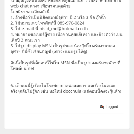
โดยผู้หญิงคนนี้ยังคง หลอกลวงผู้อื่นผ่านการโพสต์ e-mail ตาม
web chat ต่างๆ เพื่อหาคนคุยด้วย
โดยมีรายละเอียดดังนี้
1. อ้างชื่อว่าเป็นนิสิตแพทย์จุฬาฯ ปี 2 หรือ 3 ชื่อ กุ๊กกิ๊ก
2. ใช้หมายเลขโทรศัพท์นี้ 085-976-0824
3. ใช้ e-mail นี้ nisid_md@hotmail.co.th
4. พยายามขอเบอร์ผู้ชาย เพื่อชวนคุยแก้เหงา และอ้างตัวว่าเปน
เด็กปี 3 คณะเรา
5. ใช้รูป display MSN เป็นรูปของ น้องกุ๊กกิ๊ก ดรัมงานบอล
จุฬาฯ ปีนี้ซึ่งเรียนบัญชี (เด๋วจะแนบรูปให้ดู)
อันนี้เป็นรูปที่เด็กคนนี้ใช้ใน MSN ซึ่งเป็นรูปของดรัมฯจุฬาฯ ที่
โพสต์บน net
6. เด็กคนนี้รู้เรื่องในโรงพยาบาลพอสมควร แต่เรื่องในคณะ
จริงๆกลับไม่รู้จัก เช่น หอใหม่ docchula (แต่ตอนนี้คงจะรู้แล้ว)
Logged