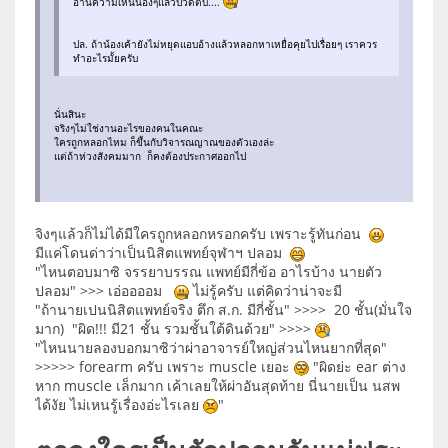
อ่านความเห็นน้องๆแล้วปวดตับ....
ปล. ถ้าน้องเค้ายังไม่หยุดแอบอ้างแล้วหลอกหาเหยื่อคุยไปเรื่อยๆ เราควร
ทำอะไรมั้ยครับ
นั่นสินะ
จริงๆไม่ใช่งานอะไรของคนในคณะ
ใครถูกหลอกไหม ก็ขึ้นกับวิจารณญาณของตัวเองล่ะ
แต่ถ้าห่วงสังคมมาก ก็คงต้องประกาศออกไป
จิงๆแล้วก็ไม่ได้มีใครถูกหลอกหรอกครับ เพราะรู้ทันก่อน
มีแค่โดนด่าว่าเป็นนิสิตแพทย์จุฬาฯ ปลอม
"ไหนตอบมาซิ จรรยาบรรณ แพทย์มีกี่ข้อ อาไรบ้าง นายตัว
ปลอม" >>> เอ่ออออม
ไม่รู้ครับ แต่คิดว่าน่าจะมี
"ถ้านายเปนนิสิตแพทย์จริง ตึก ส.ก. มีกี่ชั้น" >>>> 20 ชั้น(มั่นใจ
มาก) "ผิด!!! มี21 ชั้น รวมชั้นใต้ดินด้วย" >>>>
"ไหนนายลองบอกมาซิว่าผ่าอาจารย์ใหญ่ส่วนไหนยากที่สุด"
>>>>> forearm ครับ เพราะ muscle เยอะ
"ผิดย่ะ ear ต่าง
หาก muscle เล็กมาก เค้าเลยให้ผ่าอันสุดท้าย นี่นายเป็น นสพ
ได้งัย ไม่เหนรู้เรื่องอ่ะไรเลย
"