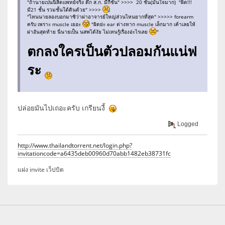
"ถ้านายเปนนิสิตแพทย์จริง ตึก ส.ก. มีกี่ชั้น" >>>> 20 ชั้น(มั่นใจมาก) "ผิด!!!
มี21 ชั้น รวมชั้นใต้ดินด้วย" >>>>
"ไหนนายลองบอกมาซิว่าผ่าอาจารย์ใหญ่ส่วนไหนยากที่สุด" >>>>> forearm
ครับ เพราะ muscle เยอะ
"ผิดย่ะ ear ต่างหาก muscle เล็กมาก เค้าเลยให้
ผ่าอันสุดท้าย นี่นายเป็น นสพได้งัย ไม่เหนรู้เรื่องอ่ะไรเลย
"
ตกลงใครเป็นตัวปลอมกันแน่ฟ
ระ
ปล่อยมันไปเถอะครับ เกรียนงี้
Logged
http://www.thailandtorrent.net/login.php?
invitationcode=a6435deb00960d70abb1482eb38731fc
แฝง invite เว็ปบิต