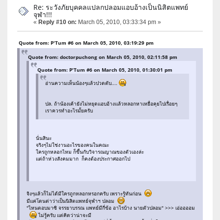
Re: ระวังภัยบุคคลแปลกปลอมแอบอ้างเป็นนิสิตแพทย์
จุฬา!!!
«
Reply #10 on:
March 05, 2010, 03:33:34 pm »
Quote from: P'Tum #6 on March 05, 2010, 03:19:29 pm
Quote from: doctorpuchong on March 05, 2010, 02:11:58 pm
Quote from: P'Tum #6 on March 05, 2010, 01:30:01 pm
อ่านความเห็นน้องๆแล้วปวดตับ....
ปล. ถ้าน้องเค้ายังไม่หยุดแอบอ้างแล้วหลอกหาเหยื่อคุยไปเรื่อยๆ
เราควรทำอะไรมั้ยครับ
นั่นสินะ
จริงๆไม่ใช่งานอะไรของคนในคณะ
ใครถูกหลอกไหม ก็ขึ้นกับวิจารณญาณของตัวเองล่ะ
แต่ถ้าห่วงสังคมมาก ก็คงต้องประกาศออกไป
จิงๆแล้วก็ไม่ได้มีใครถูกหลอกหรอกครับ เพราะรู้ทันก่อน
มีแค่โดนด่าว่าเป็นนิสิตแพทย์จุฬาฯ ปลอม
"ไหนตอบมาซิ จรรยาบรรณ แพทย์มีกี่ข้อ อาไรบ้าง นายตัวปลอม" >>> เอ่ออออม
ไม่รู้ครับ แต่คิดว่าน่าจะมี