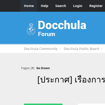
Home
Help
Search
Login
Register
Docchula Community
Docchula Public Board
Pages: [
1
]
Go Down
[ประกาศ] เรื่อง