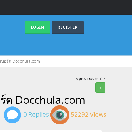
LOGIN
REGISTER
นบอร์ด Docchula.com
« previous
next »
+
ร์ด Docchula.com
0 Replies
52292 Views