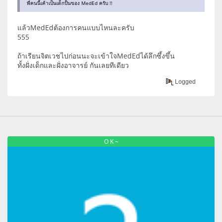
พี่คนนี้เค้าเป็นเด็กปั้นของ MedEd ครับ !!
แล้วMedEdต้องการคนแบบไหนละครับ
555
ถ้าเรียนจิตเวชไปก่อนนะจะเข้าใจMedEdได้ลึกซึ้งขึ้น
ทั้งฝั่งเด็กและฝั่งอาจารย์ กันเลยทีเดียว
Logged
O K ~