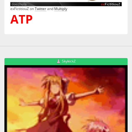
exFictitiouZ on
Twitter
and
Multiply
ATP
SkykickZ