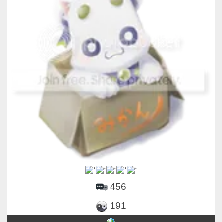
456
191