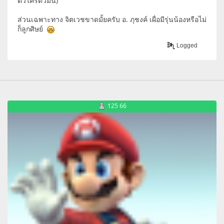
ตัวใครตัวมัน)
ส่วนเฉพาะทาง จิตเวชขาดมั้ยครับ อ. ภุชงค์ เผื่อมีรุ่นน้องหรือไม่
ก็ลูกศิษย์
Logged
125 66