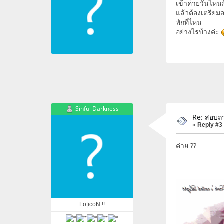
เข้าค่ายวันไหน
แล้วต้องเตรียม
พักที่ไหน
อย่างไรบ้างค่ะ
Sinful Darkness
Re: สอบถา
«
Reply #3
ค่าย ??
Lo|icoN !!