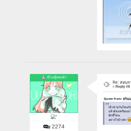
lจ้าxญิงทoผ้า
Re: สอบถา
«
Reply #6
Quote from: สุกัญ
เข้าค่ายวันไหนกั
แล้วต้องเตรียมอะ
พักที่ไหน
อย่างไรบ้างค่ะ
2274