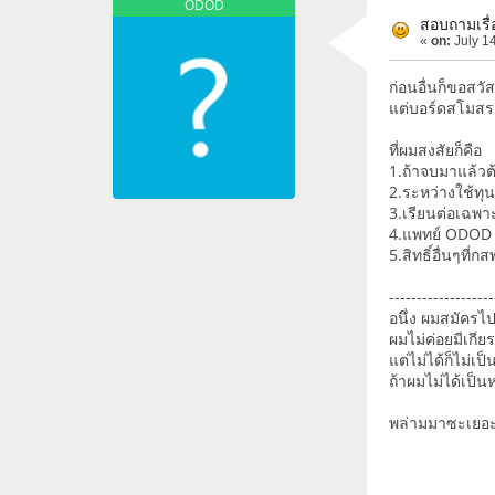
ODOD
สอบถามเรื่
«
on:
July 14
ก่อนอื่นก็ขอสวั
แต่บอร์ดสโมสรน
ที่ผมสงสัยก็คือ
1.ถ้าจบมาแล้วต
2.ระหว่างใช้ทุน
3.เรียนต่อเฉพาะ
4.แพทย์ ODOD ไม
5.สิทธิ์อื่นๆที่
-------------------
อนึ่ง ผมสมัครไ
ผมไม่ค่อยมีเกีย
แต่ไม่ได้ก็ไม่
ถ้าผมไม่ได้เป็น
พล่ามมาซะเย