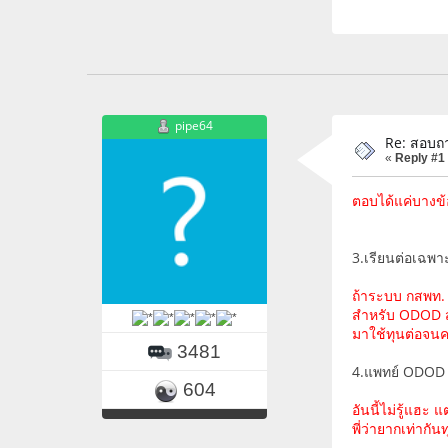
pipe64
Re: สอบถา
«
Reply #1
ตอบได้แค่บางข้ออ
3.เรียนต่อเฉพาะ
ถ้าระบบ กสพท. 
สำหรับ ODOD ส่ว
มาใช้ทุนต่อจนค
3481
4.แพทย์ ODOD ไม
604
อันนี้ไม่รู้แฮะ
พี่ว่ายากเท่าก