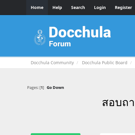
Home
Help
Search
Login
Register
Docchula Community
Docchula Public Board
Pages: [
1
]
Go Down
สอบถาม