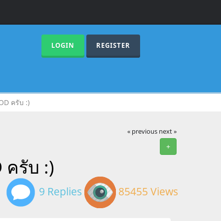
LOGIN
REGISTER
D ครับ :)
« previous
next »
+
ครับ :)
9 Replies
85455 Views