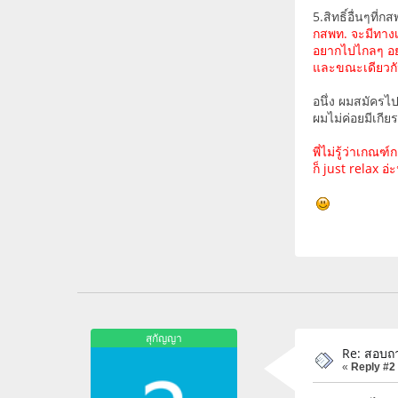
5.สิทธิ์อื่นๆที่
กสพท. จะมีทาง
อยากไปไกลๆ อย
และขณะเดียวกัน
อนึ่ง ผมสมัครไ
ผมไม่ค่อยมีเกีย
พี่ไม่รู้ว่าเก
ก็ just relax อ
สุกัญญา
Re: สอบถา
«
Reply #2