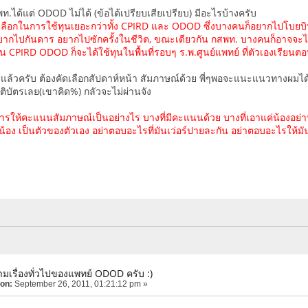
กสพท.ได้แต่ ODOD ไม่ได้ (ข้อได้เปรียบเสียเปรียบ) มีอะไรบ้างครับ
เลือกในการใช้ทุนเยอะกว่าทั้ง CPIRD และ ODOD ซึ่งบางคนก็อยากไปโบยบ
ากไปกันดาร อยากไปซักครั้งในชีวิต, ขณะเดียวกัน กสพท. บางคนก็อาจจะ
 CPIRD ODOD ก็จะได้ใช้ทุนในพื้นที่รอบๆ ร.พ.ศูนย์แพทย์ ที่ตัวเองเรียนตอ
ปแล้วครับ ต้องคัดเลือกสัปดาห์หน้า สัมภาษณ์ด้วย พี่ๆพอจะแนะแนวทางผมได
รติบัตรเลย(เขาคิด%) กลัวจะไม่ผ่านจัง
ณฑ์การให้คะแนนสัมภาษณ์เป็นอย่างไร บางที่มีคะแนนด้วย บางที่เอาแค่น้องอย
่ะน้อง เป็นตัวของตัวเอง อย่าตอบอะไรที่มันเว่อร์ปายละกัน อย่าตอบอะไรให้
มเรื่องทั่วไปของแพทย์ ODOD ครับ :)
 on:
September 26, 2011, 01:21:12 pm »