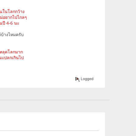
ินในโลกกว้าง
ไม่อยากไปไกลๆ
นปี 4-6 นะ
้บ้างไหมครับ
่าหลุดโลกมาก
มันแปลกเกินไป
Logged