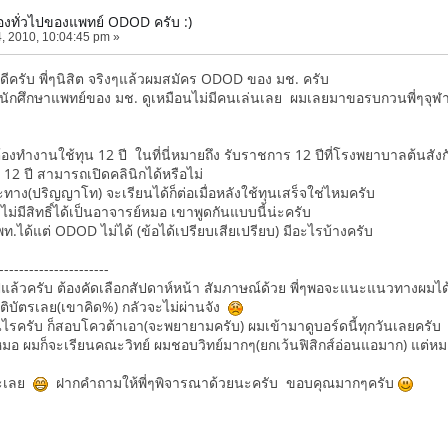
องทั่วไปของแพทย์ ODOD ครับ :)
, 2010, 10:04:45 pm »
สดีครับ พี่ๆนิสิต จริงๆแล้วผมสมัคร ODOD ของ มช. ครับ
ักศึกษาแพทย์ของ มช. ดูเหมือนไม่มีคนเล่นเลย ผมเลยมาขอรบกวนพี่ๆจุฬา
้องทำงานใช้ทุน 12 ปี ในที่นี่หมายถึง รับราชการ 12 ปีที่โรงพยาบาลต้นสัง
 12 ปี สามารถเปิดคลินิกได้หรือไม่
ทาง(ปริญญาโท) จะเรียนได้ก็ต่อเมื่อหลังใช้ทุนเสร็จใช่ไหมครับ
่มีสิทธิ์ได้เป็นอาจารย์หมอ เขาพูดกันแบบนี้น่ะครับ
กสพท.ได้แต่ ODOD ไม่ได้ (ข้อได้เปรียบเสียเปรียบ) มีอะไรบ้างครับ
----------------------
ปแล้วครับ ต้องคัดเลือกสัปดาห์หน้า สัมภาษณ์ด้วย พี่ๆพอจะแนะแนวทางผมได
รติบัตรเลย(เขาคิด%) กลัวจะไม่ผ่านจัง
เป็นไรครับ ก็สอบโควต้าเอา(จะพยายามครับ) ผมเข้ามาดูบอร์ดนี้ทุกวันเลยครั
หมอ ผมก็จะเรียนคณะวิทย์ ผมชอบวิทย์มากๆ(ยกเว้นฟิสิกส์อ่อนแอมาก) แต่หมอก
อะเลย
ฝากคำถามให้พี่ๆพิจารณาด้วยนะครับ ขอบคุณมากๆครับ