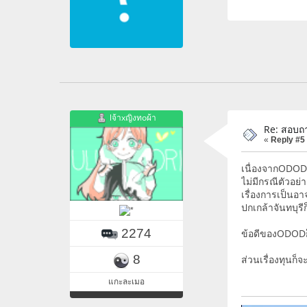
lจ้าxญิงทoผ้า
Re: สอบถา
«
Reply #5
เนื่องจากODODร
ไม่มีกรณีตัวอย
เรื่องการเป็นอ
ปกเกล้าจันทบุร
2274
ข้อดีของODODก็อ
8
ส่วนเรื่องทุนก
แกะละเมอ