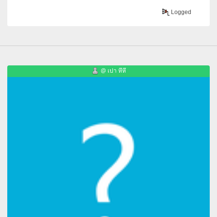
Logged
@ เปา หึหึ