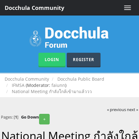
Docchula Community
Toggle
naviga
LOGIN
REGISTER
Docchula Community
Docchula Public Board
IFMSA
(Moderator:
faiunn
)
National Meeting กำลังใกล้เข้ามาแล้ววว
« previous
next »
Pages: [
1
]
Go Down
+
National Meeting กำลังใกล้