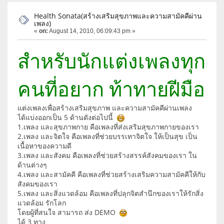
Health Sonata(สร้างเสริมสุขภาพและความสามัคคีผ่าน
เพลง)
«
on:
August 14, 2010, 06:09:43 pm »
สำหรับนักแต่งเพลงทุก
คนที่อยาก ท้าทายฝีมือ
แต่งเพลงเพื่อสร้างเสริมสุขภาพ และความสามัคคีผ่านเพลง
ได้แบ่งออกเป็น 5 ด้านดังต่อไปนี้
1.เพลง และสุขภาพกาย คือเพลงที่ส่งเสริมสุขภาพกายของเรา
2.เพลง และจิตใจ คือเพลงที่ช่วยบรรเทาจิตใจ ให้เป็นสุข เป็น
เนื้อหาของความดี
3.เพลง และสังคม คือเพลงที่ช่วยสร้างสรรค์สังคมของเรา ใน
ด้านต่างๆ
4.เพลง และสามัคคี คือเพลงที่ช่วยสร้างเสริมความสามัคคีให้กับ
สังคมของเรา
5.เพลง และสิ่งแวดล้อม คือเพลงที่ปลุกจิตสำนึกของเราให้รักสิ่ง
แวดล้อม รักโลก
โดยผู้ที่สนใจ สามารถ ส่ง DEMO
ได้ 3 ทาง