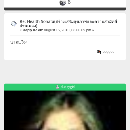
6
Re: Health Sonata(สร้างเสริมสุขภาพและความสามัคคี
ผ่านเพลง)
«
Reply #2 on:
August 15, 2010, 08:00:09 pm »
น่าสนใจๆ
Logged
duckygirl