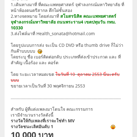
1.เดินทางมาที่ ที่คณะแพทยศาสตร์ จุฬาลงกรณ์มหาวิทยาลัย ที่
หน้าห้องดนตรีสากล ตึกไผ่ชั้นสอง
2.ทางจดหมาย โดยส่งมาที่
สโมสรนิสิต คณะแพทยศาสตร์
จุฬาลงกรณ์มหาวิทยาลัย ถนนพระราม4 เขตปทุมวัน กทม.
10330
3.ส่งไฟล์มาที่ Health_sonata@hotmail.com
โดยรูปแบบการส่ง จะเป็น CD DVD หรือ thumb drive ก็ไม่ว่า
กันค๊าบบบบบ
โดยระบุ ชื่อ เบอร์ติดต่อกลับ ประเภทที่ส่งเข้าประกวด และ ที่
สำคัญ เนื้อร้อง และ คอร์ต
โดย ระยะเวลาหมดเขต
ในวันที่ 10 ตุลาคม 2553 นี่นะครับ
บบบ
ขยายเวลาเป็นวันที่ 30 พฤศจิกายน 2553
..........................................................................................
สำหรับ ผู้ที่แต่งเพลงมาโดนใจ คณะกรรมการ
เรามีจำนวนรางวัลดังนี้
รางวัลให้กับเพลงที่เราจะใช่ทำ MV
รางวัลชนะเลิศอันดับ 1
10,000 บาท