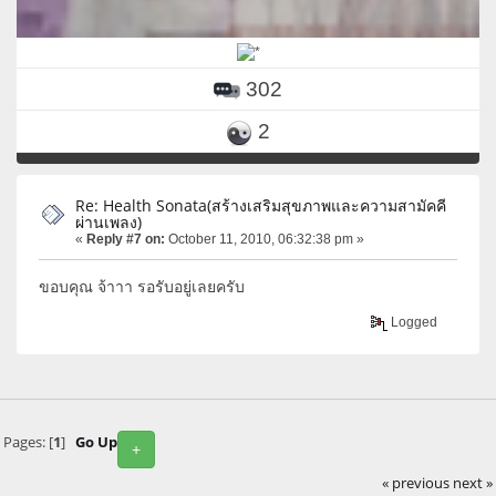
302
2
Re: Health Sonata(สร้างเสริมสุขภาพและความสามัคคี
ผ่านเพลง)
«
Reply #7 on:
October 11, 2010, 06:32:38 pm »
ขอบคุณ จ้าาา รอรับอยู่เลยครับ
Logged
Pages: [
1
]
Go Up
+
« previous
next »