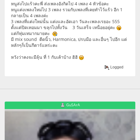
หนูส่งไปแร้วคะพี่ ส่งเพลงอังกิดไป 4 เพลง 4 หัวข้อคะ
หนูแต่งเพลงใหม่ไป 3 เพลง รวมกับเพลงที่เคยทำไว้แร้ว อีก 1
กลายเป็น 4 เพลงค่ะ
3 เพลงที่แต่งใหม่นั้น แต่งและอัดเอา วันละเพลงเรยอะ 555
ตั้งแต่ปิดเทอมมา ขลุกไปทั้งวัน 3 วันเสร็จ เหนื่อยอยุ่คะ
แต่ก้ทุ่มเทมากมายคะ
มี mix sound ดีดนิ้ว, Harmonica, ปรบมือ และอื่นๆ ไปอีก แต่
หลักๆก็เป็นกีตาร์แหร่ะคะ
หวังว่าคงจะมีลุ้น ที่ 1 กับเค้าบ้าง ฮิฮิ
Logged
GuSArA