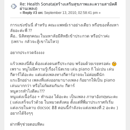
Re: Health Sonata(สร้างเสริมสุขภาพและความสามัคคี
ผ่านเพลง)
«
Reply #3 on:
September 13, 2010, 02:58:41 pm »
การแข่งขันนี่ สำหรับ คณะแพทย์เราอย่างเดียว หรือของทั้งมหา
ลัยอะค่ะพี่ ??
คือ.. นิสิตทุกคณะในมหาลัยมีสิทธิเข้าประกวด หรือป่าวค่ะ
(เพราะ กลัวจะสู้เขาไม่ไหว)
อยากประกวดจังงงง
แร้วเพลงนี่คือ ต้องแต่งดนตรีประกอบ พร้อมด้วยเรยหรอค่ะ
เพราะ หนูไม่มีความรู้เรื่องโน้ตเรย เล่น piano ก้ ไม่เปน เล่น
กีตาร์ได้อะคะ แต่แต่งเพลงทางกีตาร์อาจจะไม่ค่อยดีนัก
แระอีกอย่าง เพลงที่แต่งออกมาบางเพลง ก้อยากให้เป็น piano
เล่นมากกว่า หรือไม่ก้ผสมกันกะ กีตาร์
หนูควรทำไงดีคะ???
หนูแต่งเนื้อร้อง + ทำนอง ได้อะคะ เป็นเพลง ภาษาอังกฤษนะคะ
( แต่งเสร็จแร้วด้วย ในหมวดสังคม ตั้งแต่ที่พี่มาประกาศก้เริ่ม
แต่งเรยในคาบ docsoc ฮิฮิ ตอนนี้กำลังจะแต่งเพลงที่ 2 อะคะ )
อยากได้จิงๆๆ
ฝากพี่ๆช่วยตอบทีคะ