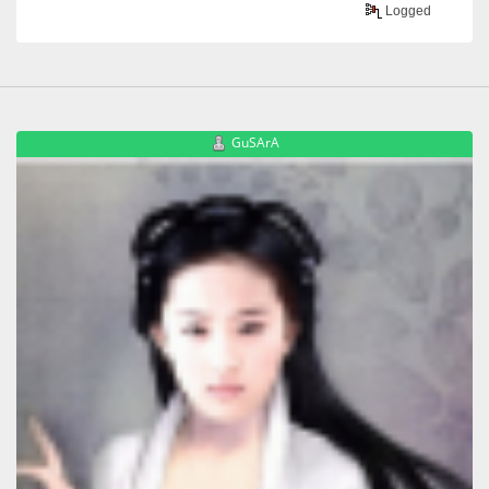
Logged
GuSArA