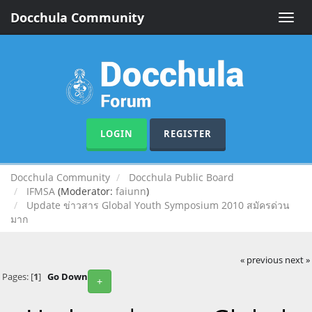
Docchula Community
Toggle
naviga
LOGIN
REGISTER
Docchula Community
Docchula Public Board
IFMSA
(Moderator:
faiunn
)
Update ข่าวสาร Global Youth Symposium 2010 สมัครด่วน
มาก
« previous
next »
Pages: [
1
]
Go Down
+