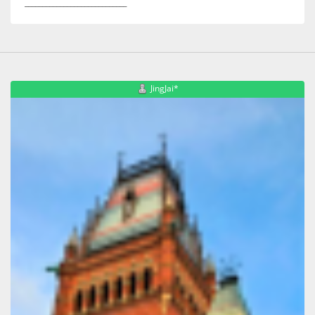
_____________________________
JingJai*