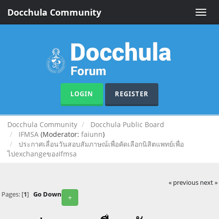
Docchula Community
Toggle
naviga
LOGIN
REGISTER
Docchula Community
Docchula Public Board
IFMSA
(Moderator:
faiunn
)
ประกาศเลื่อนวันสอบสัมภาษณ์เพื่อคัดเลือกนิสิตแพทย์เพื่อ
ไปexchangeของIfmsa
« previous
next »
Pages: [
1
]
Go Down
+