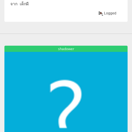
จาก เด็กผี
Logged
shadower