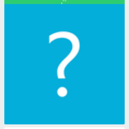
ูููู^^