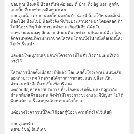
ขอบคุณ น้องหมี บ๊วย เต๊นท์ ต่อ ออย ตี๋ ป่าน กิ๋ง อิฐ แอน ลูกพีช
และบิ๊ก ที่เคยช่วยเหลือกันเฉลย
ขอบคุณน้องทราย น้องกิ๊ฟ น้องกันภัย น้องพี น้องโบ๊ท น้องมิ๊กซ์
น้องโป้ง น้องไปป์ น้องจิงจิง ที่ช่วยประสานงานมาโดยตลอด ถ้า
ไม่มีน้องๆ พี่ๆ ไม่สามารถทำงานเพียงปีเดียวได้ครับ
ขอขอบคุณน้องๆ อีกหลายสิบคนที่ช่วยทำงานกันมาแม้พี่จะไม่รู้
จักครบทุกคนก็ตาม หากขาดใครคนใดคนนึงไป หนังสือเล่มนี้คง
ไม่สำเร็จแน่ๆ
และขอโทษทุกคนเช่นกันที่โครงการนี้ไม่สำเร็จตามแผนที่เคย
วางไว้
โครงการนี้ก่อตั้งเมื่อสองปีที่แล้ว โดยเคยตั้งใจจะทำเป็นหนังสือ
ออกทั่วประเทศ โดยรายได้จากการขายจะแปรเปลี่ยนเป็น
จำนวนหนังสือที่มากขึ้นเพื่อบริจาค
แต่ด้วยปัญหาหลายประการ ทั้งเรื่องทุนเริ่มต้น และปัญหากับ
สำนักพิมพ์เจ้าของทุน จึงทำให้โครงการชะงักและมีปัญหา ไม่ได้
พิมพ์แม้จะเสร็จสมบูรณ์มานานแล้วก็ตาม
แต่อย่างไรจากวันนี้ก็จะได้ออกสู่น้องๆ ตามที่ตั้งใจไว้เสียที
ขอบคุณครับ
นสพ. วิชญ์ ยินดีเดช