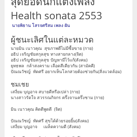
สุดยอดนักแต่งเพลง
Health sonata 2553
นายพิธาน โสรจศรีสม เพลง ฝัน
ผู้ชนะเลิศในแต่ละหมวด
นายมิน เนาวคุณ สุขภาพดีไม่มีซื้อขาย (กาย)
อธิป เจริญชัยสกุลสุข ทางสายกลาง(จิต)
อธิป เจริญชัยสกุลสุข ปัญหามีไว้แก้(สังคม)
ยุทธพล กล้าสงคราม เลือดสีเดียวกัน (สามัคคี)
ปัณณวัชญ์ ทัดศรี อยากเห็นโลกสวยต้องช่วยกัน(สิ่งแวดล้อม)
ชมเชย
เสงี่ยม บุญอาจ สบายดีหรือเปล่า (กาย)
นางสาวรัดใจ สวรรณกิจกร ครึ่งจานครึ่งชาม (กาย)
มิน เนาวคุณ คิดดีพูดดี (จิต)
ปัณณวัชญ์ ทัดศรี สุขได้ด้วยรอยยิ้ม(สังคม)
เสงี่ยม บุญอาจ เมล็ดความดี (สังคม)