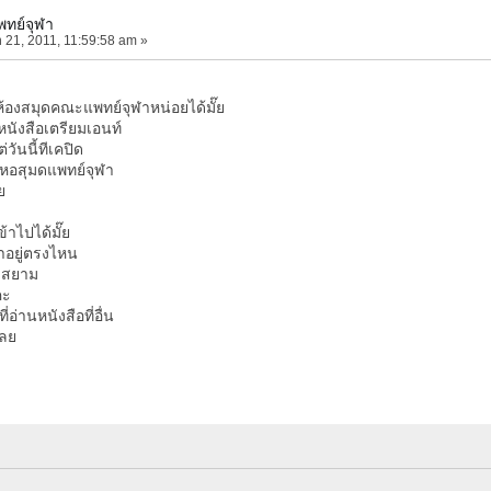
พทย์จุฬา
 21, 2011, 11:59:58 am »
องสมุดคณะแพทย์จุฬาหน่อยได้มั๊ย
นังสือเตรียมเอนท์
วันนี้ทีเคปิด
หอสุมดแพทย์จุฬา
ย
าไปได้มั๊ย
่าอยู่ตรงไหน
ถวสยาม
คะ
่อ่านหนังสือที่อื่น
เลย