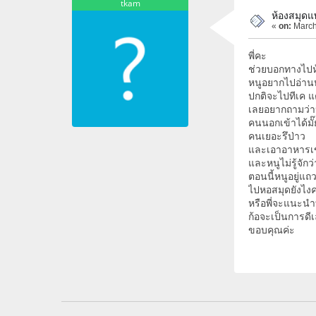
tkam
ห้องสมุดแ
«
on:
March
พี่คะ
ช่วยบอกทางไปห้
หนูอยากไปอ่านห
ปกติจะไปทีเค แต่
เลยอยากถามว่า
คนนอกเข้าได้มั๊
คนเยอะรึป่าว
และเอาอาหารเข้
และหนูไม่รู้จักว
ตอนนี้หนูอยู่แ
ไปหอสมุดยังไง
หรือพี่จะแนะนำที
ก้อจะเป็นการดี
ขอบคุณค่ะ