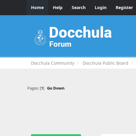
Home
Help
Search
Login
Register
Docchula Community
Docchula Public Board
Pages: [
1
]
Go Down