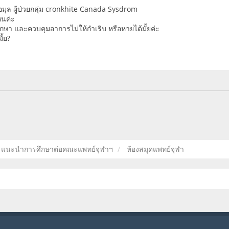
มุล ผู้ป่วยกลุ่ม cronkhite Canada Sysdrom
หนค่ะ
กษา และควบคุมอาการไม่ให้กำเริบ หรือหายได้มั้ยค่ะ
ั้ย?
แนะนำการศึกษาต่อคณะแพทย์จุฬาฯ
ห้องสมุดแพทย์จุฬา