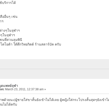
้บริการได้
ืออื่นๆ เช่น
าฯ
่างๆในจุฬาฯ
งๆในจุฬาฯ
นที่สวนลุมพินี
 โตโยต้า ใต้ตึกวิทยกิตต์ ร้านสตาร์บัค ครับ
มุดแพทย์จุฬา
 on:
March 23, 2011, 12:37:38 am »
าพด้วยนะ(ผู้ชายใส่ขาสั้นยังเข้าไม่ได้เลย ผู้หญิงใส่กระโปรงสั้นสุดๆยังเข้าได
นไม่ได้ครับ