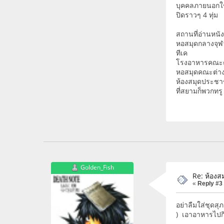
บุคคลภายนอกใช
ปิดราวๆ 4 ทุ่ม
สถานที่อ่านหนังส
หอสมุดกลางจุฬ
ทีเค
โรงอาหารคณะต
หอสมุดคณะต่า
ห้องสมุดประชาช
ที่สยามก็พวกทรู
Golden_Fish
Re: ห้องส
«
Reply #3
อย่าลืมใส่ชุดสุภ
) เอาอาหารไปกิ