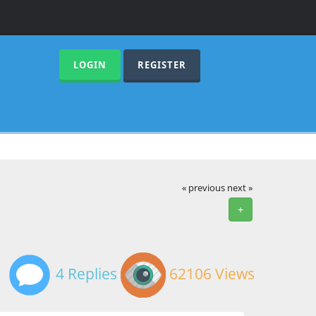
LOGIN
REGISTER
« previous
next »
+
4 Replies
62106 Views