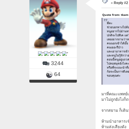
«
Reply #2
Quote from: tkam 
พี่คะ
ช่วยบอกทางไปห้อ
หนูอยากไปอ่านหน
ปกติจะไปทีเค แต่วั
เลยอยากถามว่าห
คนนอกเข้าได้มั๊ย
คนเยอะรึป่าว
และเอาอาหารเข้าไ
และหนูไม่รู้จักว่
ตอนนี้หนูอยู่แถว
3244
ไปหอสมุดยังไงคะ
หรือพี่จะแนะนำที่อ
ก้อจะเป็นการดีเล
64
ขอบคุณค่ะ
มาที่คณะแพทย์เล
มาไม่ถูกยังไงก
จากสยาม ก็เดินท
ห้ามนำอาหารเข้
ห้ามส่งเสียงดัง