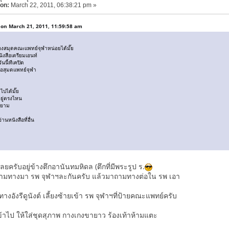
 on:
March 22, 2011, 06:38:21 pm »
on March 21, 2011, 11:59:58 am
งสมุดคณะแพทย์จุฬาหน่อยได้มั๊ย
ังสือเตรียมเอนท์
นนี้ทีเคปิด
อสุมดแพทย์จุฬา
ปได้มั๊ย
าอยู่ตรงไหน
สยาม
่านหนังสือที่อื่น
ย
ยครับอยู่ข้างตึกอานันทมหิดล (ตึกที่มีพระรูป ร.
็ถามทางมา รพ จุฬาฯละกันครับ แล้วมาถามทางต่อใน รพ เอา
างอังรีดูนังต์ เลี้ยงซ้ายเข้า รพ จุฬาฯที่ป้ายคณะแพทย์ครับ
าไป ให้ใส่ชุดสุภาพ กางเกงขายาว ร้องเท้าห้ามแตะ