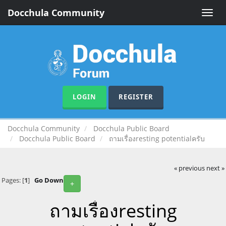
Docchula Community
Toggle
naviga
LOGIN
REGISTER
Docchula Community
Docchula Public Board
Docchula Public Board
ถามเรื่องresting potentialครับ
« previous
next »
Pages: [
1
]
Go Down
+
ถามเรื่องresting