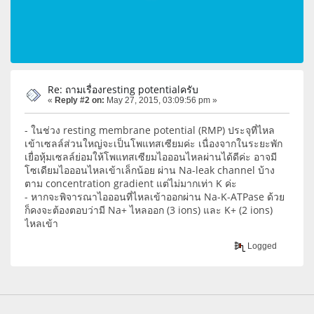
Re: ถามเรื่องresting potentialครับ
«
Reply #2 on:
May 27, 2015, 03:09:56 pm »
- ในช่วง resting membrane potential (RMP) ประจุที่ไหล
เข้าเซลล์ส่วนใหญ่จะเป็นโพแทสเซียมค่ะ เนื่องจากในระยะพัก
เยื่อหุ้มเซลล์ย่อมให้โพแทสเซียมไอออนไหลผ่านได้ดีค่ะ อาจมี
โซเดียมไอออนไหลเข้าเล็กน้อย ผ่าน Na-leak channel บ้าง
ตาม concentration gradient แต่ไม่มากเท่า K ค่ะ
- หากจะพิจารณาไอออนที่ไหลเข้าออกผ่าน Na-K-ATPase ด้วย
ก็คงจะต้องตอบว่ามี Na+ ไหลออก (3 ions) และ K+ (2 ions)
ไหลเข้า
Logged