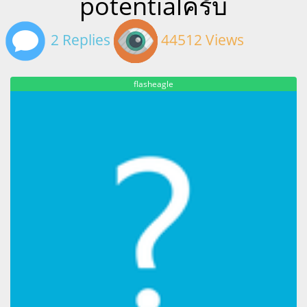
potentialครับ
2 Replies
44512 Views
flasheagle